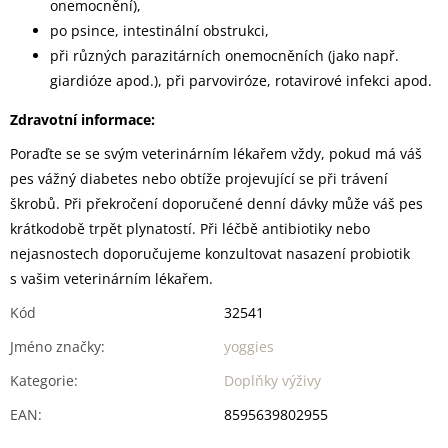
onemocnění),
po psince, intestinální obstrukci,
při různých parazitárních onemocněních (jako např.
giardióze apod.), při parvoviróze, rotavirové infekci apod.
Zdravotní informace:
Poraďte se se svým veterinárním lékařem vždy, pokud má váš
pes vážný diabetes nebo obtíže projevující se při trávení
škrobů. Při překročení doporučené denní dávky může váš pes
krátkodobě trpět plynatostí. Při léčbě antibiotiky nebo
nejasnostech doporučujeme konzultovat nasazení probiotik
s vašim veterinárním lékařem.
Kód
32541
Jméno značky
:
yoggies
Kategorie
:
Doplňky výživy
EAN
:
8595639802955