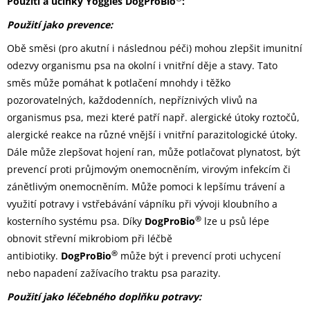
Použití a účinky Yoggies DogProBio
:
Použití jako prevence:
Obě směsi (pro akutní i následnou péči) mohou zlepšit imunitní
odezvy organismu psa na okolní i vnitřní děje a stavy. Tato
směs může pomáhat k potlačení mnohdy i těžko
pozorovatelných, každodenních, nepříznivých vlivů na
organismus psa, mezi které patří např. alergické útoky roztočů,
alergické reakce na různé vnější i vnitřní parazitologické útoky.
Dále může zlepšovat hojení ran, může potlačovat plynatost, být
prevencí proti průjmovým onemocněním, virovým infekcím či
zánětlivým onemocněním. Může pomoci k lepšímu trávení a
využití potravy i vstřebávání vápníku při vývoji kloubního a
®
kosterního systému psa. Díky
DogProBio
lze u psů lépe
obnovit střevní mikrobiom při léčbě
®
antibiotiky.
DogProBio
může být i prevencí proti uchycení
nebo napadení zažívacího traktu psa parazity.
Použití jako léčebného doplňku potravy: