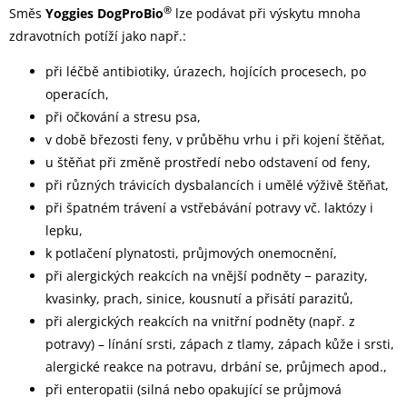
®
Směs
Yoggies
DogProBio
lze podávat při výskytu mnoha
zdravotních potíží jako např.:
při léčbě antibiotiky, úrazech, hojících procesech, po
operacích,
při očkování a stresu psa,
v době březosti feny, v průběhu vrhu i při kojení štěňat,
u štěňat při změně prostředí nebo odstavení od feny,
při různých trávicích dysbalancích i umělé výživě štěňat,
při špatném trávení a vstřebávání potravy vč. laktózy i
lepku,
k potlačení plynatosti, průjmových onemocnění,
při alergických reakcích na vnější podněty − parazity,
kvasinky, prach, sinice, kousnutí a přisátí parazitů,
při alergických reakcích na vnitřní podněty (např. z
potravy) – línání srsti, zápach z tlamy, zápach kůže i srsti,
alergické reakce na potravu, drbání se, průjmech apod.,
při enteropatii (silná nebo opakující se průjmová