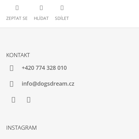
ZEPTAT SE
HLÍDAT
SDÍLET
Z
Á
KONTAKT
P
A
+420 774 328 010
T
Í
info@dogsdream.cz
Facebook
Instagram
INSTAGRAM