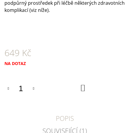
U
podpůrný prostředek při léčbě některých zdravotních
J
komplikací (viz níže).
E
M
E
TRIXIE
SUŠENÝ
VEPŘOVÝ
649 Kč
RYPÁČEK
BÍLÝ
1
Měrná
NA DOTAZ
KS
cena:
35
Kč
DO
KOŠÍKU
POPIS
SOUVISEJÍCÍ (1)