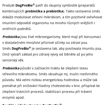
®
Produkt
DogProBio
patří do skupiny symbiotik (preparátů
kombinujících
probiotika a prebiotika
). Takto sestavená směs
dokáže modulovat střevní mikrobiom, a tím pozitivně ovlivňovat
imunitní odpovědi organismu na mnoho různých vnějších i
vnitřních podnětů.
Probiotika
jsou živé mikroorganismy, které mají při konzumaci
v dostatečném množství příznivé účinky na zdraví psa.
®
Směs
DogProBio
je sestavena tak, aby posilovala imunitu psa,
čímž vytváří základ pro zdravý vývoj od štěněte až po jeho
seniorský věk.
Prebiotika
působí v zažívacím traktu ke zlepšení stavu
střevního mikrobiomu. Směs obsahuje mj. Inulin rostlinného
původu. Má velmi nízkou energetickou hodnotou a může tak
pomáhat při snižování hladiny cholesterolu v krvi, přispívat ke
zlepšení trávicích procesů, stabilizaci procesu při trávení
enzymů apod.
®