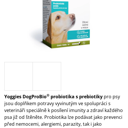
A
J
Í
T
?
HLEDAT
D
®
O
Yoggies DogProBio
probiotika s prebiotiky
pro psy
P
jsou doplňkem potravy vyvinutým ve spolupráci s
O
veterináři speciálně k posílení imunity a zdraví každého
R
psa již od štěněte. Probiotika lze podávat jako prevenci
U
Č
před nemocemi, alergiemi, parazity, tak i jako