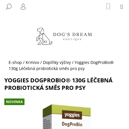
K
Přejít
NÁKUP
M
HLEDAT
KOŠÍK
na
O
PŘIHLÁŠENÍ
ZPĚT
ZPĚT
obsah
Š
Í
C
K
O
P
O
T
Domů
E-shop
/
Krmivo
/
Doplňky výživy
/
Yoggies DogProBio®
Ř
130g Léčebná probiotická směs pro psy
E
YOGGIES DOGPROBIO® 130G LÉČEBNÁ
B
PROBIOTICKÁ SMĚS PRO PSY
U
J
NOVINKA
E
T
E
N