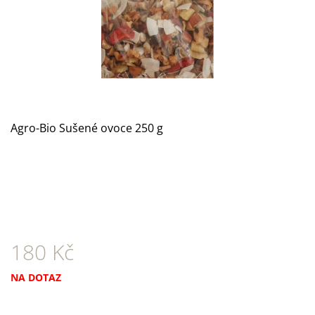
A
J
Í
T
?
Agro-Bio Sušené ovoce 250 g
HLEDAT
D
O
180 Kč
P
O
R
Měrná
NA DOTAZ
U
cena:
Č