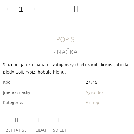
U
J
DO
KOŠÍKU
E
M
E
TRIXIE
POPIS
SUŠENÝ
VEPŘOVÝ
ZNAČKA
RYPÁČEK
BÍLÝ
1
Složení : jablko, banán, svatojánský chléb-karob, kokos, jahoda,
KS
plody Goji, rybíz, bobule hlohu.
35
Kč
Kód
27715
Jméno značky
:
Agro-Bio
Kategorie
:
E-shop
ZEPTAT SE
HLÍDAT
SDÍLET