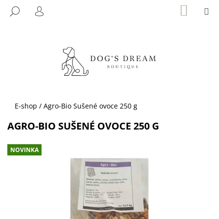
K
Přejít
NÁKUP
M
HLEDAT
KOŠÍK
na
O
PŘIHLÁŠENÍ
ZPĚT
ZPĚT
obsah
Š
Í
C
K
O
P
O
T
Domů
E-shop
/
Agro-Bio Sušené ovoce 250 g
Ř
AGRO-BIO SUŠENÉ OVOCE 250 G
E
B
NOVINKA
U
J
E
T
E
N