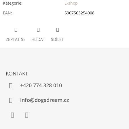
Kategorie
:
E-shop
EAN
:
5907563254008
ZEPTAT SE
HLÍDAT
SDÍLET
Z
Á
KONTAKT
P
A
+420 774 328 010
T
Í
info@dogsdream.cz
Facebook
Instagram