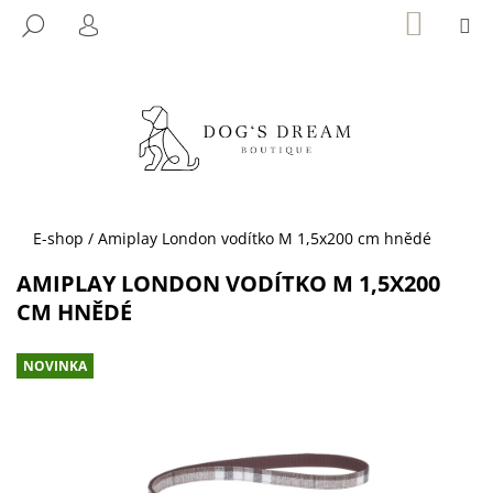
K
Přejít
NÁKUP
M
HLEDAT
KOŠÍK
na
O
PŘIHLÁŠENÍ
ZPĚT
ZPĚT
obsah
Š
Í
C
K
O
P
O
T
Domů
E-shop
/
Amiplay London vodítko M 1,5x200 cm hnědé
Ř
AMIPLAY LONDON VODÍTKO M 1,5X200
E
CM HNĚDÉ
B
U
NOVINKA
J
E
T
E
N