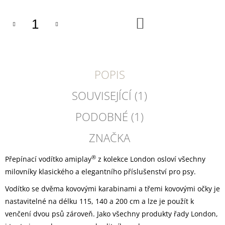
U
J
E
DO
KOŠÍKU
M
E
YOGGIES
KUŘECÍ
POPIS
A
HOVĚZÍ
SOUVISEJÍCÍ (1)
MASO,
GRANULE
LISOVANÉ
PODOBNÉ (1)
ZA
STUDENA
ZNAČKA
361
Kč
®
Přepínací
vodítko amiplay
z kolekce London osloví všechny
milovníky klasického a elegantního příslušenství pro psy.
Vodítko se dvěma kovovými karabinami a třemi kovovými očky je
nastavitelné na délku 115, 140 a 200 cm a lze je použít k
venčení dvou psů zároveň.
Jako všechny produkty řady London,