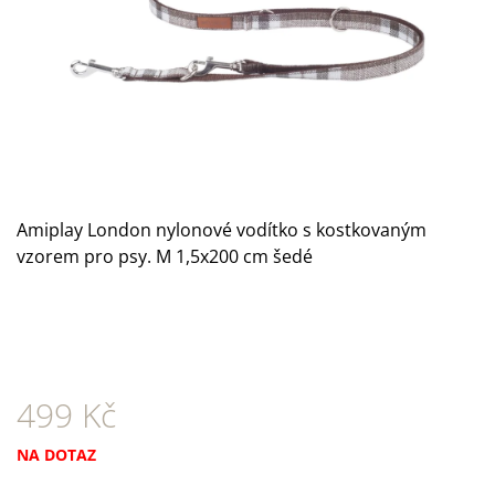
A
J
Í
T
?
Amiplay London nylonové vodítko s kostkovaným
vzorem pro psy. M 1,5x200 cm šedé
HLEDAT
D
O
P
499 Kč
O
R
Měrná
U
NA DOTAZ
Č
cena: