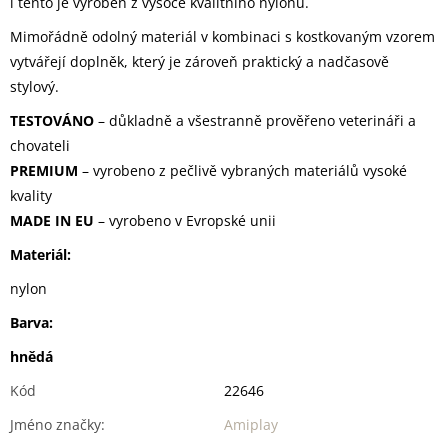
i tento je vyroben z vysoce kvalitního nylonu.
Mimořádně odolný materiál v kombinaci s kostkovaným vzorem
vytvářejí doplněk, který je zároveň praktický a nadčasově
stylový.
TESTOVÁNO
– důkladně a všestranně prověřeno veterináři a
chovateli
PREMIUM
– vyrobeno z pečlivě vybraných materiálů vysoké
kvality
MADE IN
EU
– vyrobeno v Evropské unii
Materiál:
nylon
Barva:
hnědá
Kód
22646
Jméno značky
:
Amiplay