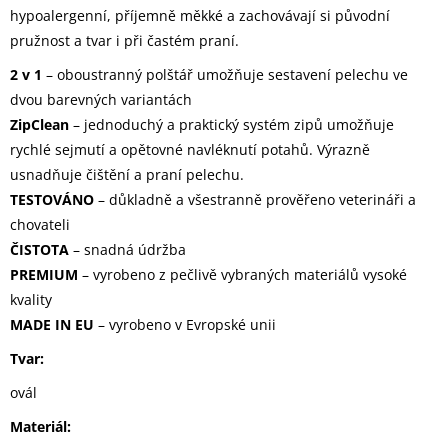
hypoalergenní, příjemně měkké a zachovávají si původní
pružnost a tvar i při častém praní.
2 v 1
– oboustranný polštář umožňuje sestavení pelechu ve
dvou barevných variantách
ZipClean
– jednoduchý a praktický systém zipů umožňuje
rychlé sejmutí a opětovné navléknutí potahů. Výrazně
usnadňuje čištění a praní pelechu.
TESTOVÁNO
– důkladně a všestranně prověřeno veterináři a
chovateli
ČISTOTA
– snadná údržba
PREMIUM
– vyrobeno z pečlivě vybraných materiálů vysoké
kvality
MADE IN EU
– vyrobeno v Evropské unii
Tvar:
ovál
Materiál: