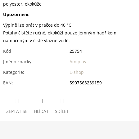
polyester, ekokůže
Upozornění:
Výplně lze prát v pračce do 40 °C.
Potahy čistěte ručně, ekokůži pouze jemným hadříkem
namočeným v čisté vlažné vodě.
Kód
25754
Jméno značky
:
Amiplay
Kategorie
:
E-shop
EAN
:
5907563239159
ZEPTAT SE
HLÍDAT
SDÍLET
Z