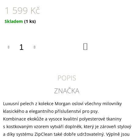
U
J
1 599 Kč
E
M
Měrná
Skladem
(1 ks)
E
cena:
YOGGIES
ACTIVE
DO
KACHNA
KOŠÍKU
A
ZVĚŘINA,
GRANULE
LISOVANÉ
ZA
POPIS
STUDENA
388
ZNAČKA
Kč
Luxusní pelech z kolekce Morgan osloví všechny milovníky
klasického a elegantního příslušenství pro psy.
Kombinace ekokůže a vysoce kvalitní polyesterové tkaniny
s kostkovaným vzorem vytváří doplněk, který je zároveň stylový
a díky systému ZipClean také dobře udržovatelný. Výplně jsou