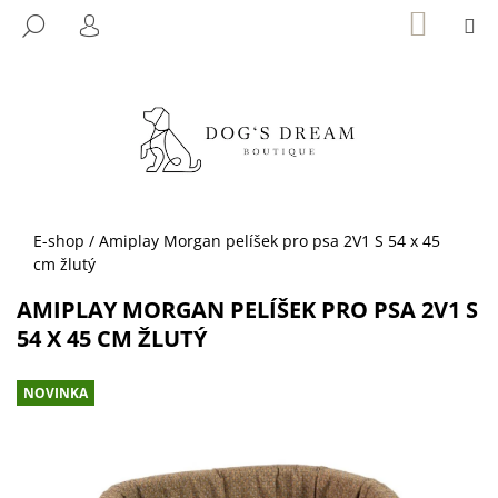
K
Přejít
NÁKUP
M
HLEDAT
KOŠÍK
na
O
PŘIHLÁŠENÍ
ZPĚT
ZPĚT
obsah
Š
Í
C
K
O
P
O
T
Domů
E-shop
/
Amiplay Morgan pelíšek pro psa 2V1 S 54 x 45
Ř
cm žlutý
E
AMIPLAY MORGAN PELÍŠEK PRO PSA 2V1 S
B
54 X 45 CM ŽLUTÝ
U
J
NOVINKA
E
T
E
N