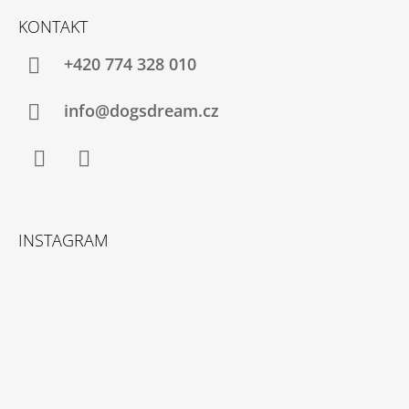
Á
KONTAKT
P
A
+420 774 328 010
T
Í
info@dogsdream.cz
Facebook
Instagram
INSTAGRAM