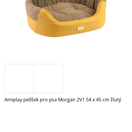
A
J
Í
T
?
HLEDAT
D
O
Amiplay pelíšek pro psa Morgan 2V1 54 x 45 cm žlutý
P
O
R
U
Č