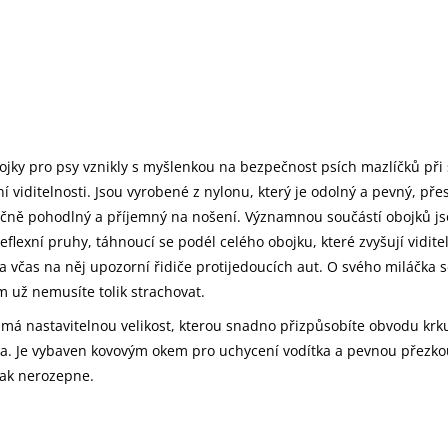
ojky pro psy vznikly s myšlenkou na bezpečnost psích mazlíčků při
í viditelnosti. Jsou vyrobené z nylonu, který je odolný a pevný, pře
čně pohodlný a příjemný na nošení. Významnou součástí obojků j
reflexní pruhy, táhnoucí se podél celého obojku, které zvyšují vidite
 a včas na něj upozorní řidiče protijedoucích aut. O svého miláčka s
 už nemusíte tolik strachovat.
má nastavitelnou velikost, kterou snadno přizpůsobíte obvodu krk
a. Je vybaven kovovým okem pro uchycení vodítka a pevnou přezkou
tak nerozepne.