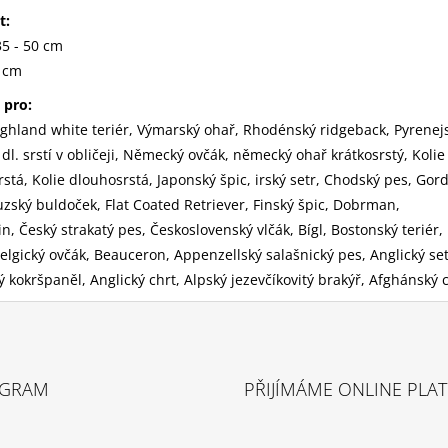
t:
35 - 50 cm
2 cm
 pro:
ghland white teriér, Výmarský ohař, Rhodénský ridgeback, Pyrenej
 dl. srstí v obličeji, Německý ovčák, německý ohař krátkosrstý, Kolie
rstá, Kolie dlouhosrstá, Japonský špic, irský setr, Chodský pes, Gor
zský buldoček, Flat Coated Retriever, Finský špic, Dobrman,
n, Český strakatý pes, Československý vlčák, Bígl, Bostonský teriér,
Belgický ovčák, Beauceron, Appenzellský salašnický pes, Anglický set
ý kokršpaněl, Anglický chrt, Alpský jezevčíkovitý brakýř, Afghánský 
AGRAM
PŘIJÍMÁME ONLINE PLA