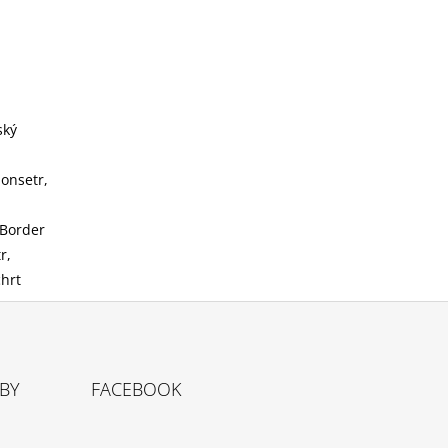
ský
donsetr,
 Border
r,
chrt
TBY
FACEBOOK