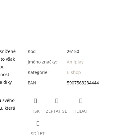
 snížené
Kód
26150
sto však
Jméno značky
:
Amiplay
sou
Kategorie
:
E-shop
lnost
e díky
EAN
:
5907563234444
u svého
, která
TISK
ZEPTAT SE
HLÍDAT
SDÍLET