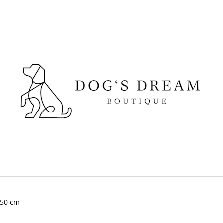
CO POTŘEBUJETE NAJÍT?
HLEDAT
DOPORUČUJEME
- 50 cm
SUŠENÉ VEPŘOVÉ UCHO
DOKAS KACHNÍ 