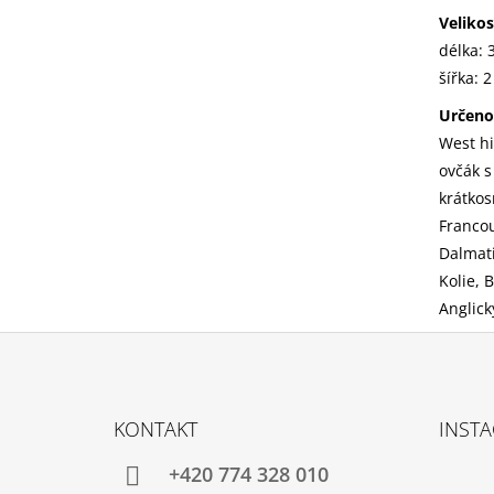
Velikos
délka: 
šířka: 
Určeno
West hi
ovčák s
krátkos
Francou
Dalmati
Kolie, 
Anglick
Z
Á
KONTAKT
INST
P
A
+420 774 328 010