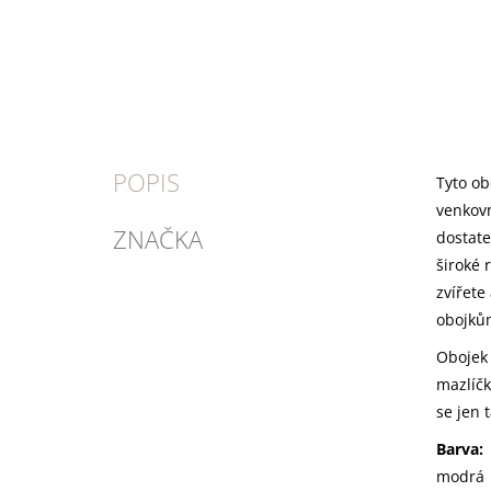
POPIS
Tyto ob
venkovn
ZNAČKA
dostate
široké 
zvířete
obojkům
Obojek 
mazlíčk
se jen 
Barva:
modrá