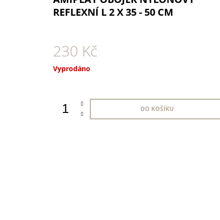
1 KS
REFLEXNÍ L 2 X 35 - 50 CM
35 Kč
230 Kč
Měrná
Vyprodáno
cena:
DO KOŠÍKU