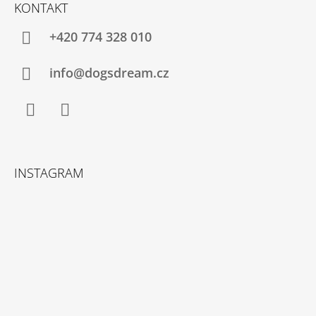
Á
KONTAKT
P
A
+420 774 328 010
T
Í
info@dogsdream.cz
Facebook
Instagram
INSTAGRAM