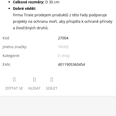
Celkové rozměry:
D 30 cm
Dobré vědět:
Firma Trixie prodejem produktů z této řady podporuje
projekty na ochranu moří, aby přispěla k ochraně přírody
a živočišných druhů.
Kód
27004
Jméno značky
:
TRIXIE
Kategorie
:
E-shop
EAN
:
4011905360454
ZEPTAT SE
HLÍDAT
SDÍLET
Z