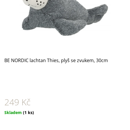
A
J
Í
T
?
BE NORDIC lachtan Thies, plyš se zvukem, 30cm
HLEDAT
D
O
249 Kč
P
O
Měrná
Skladem
(1 ks)
R
cena:
U
Č