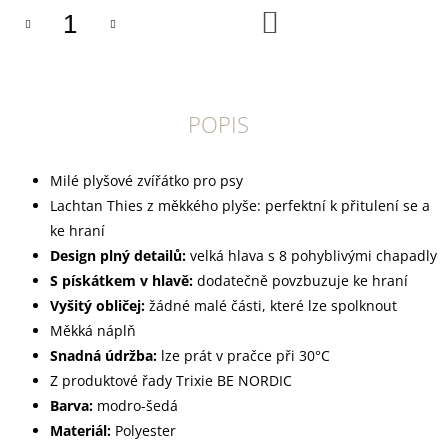
U
DO
J
KOŠÍKU
E
M
E
POPIS
YOGGIES
ACTIVE
KACHNA
A
Milé plyšové zvířátko pro psy
ZVĚŘINA,
Lachtan Thies z měkkého plyše: perfektní k přitulení se a
GRANULE
LISOVANÉ
ke hraní
ZA
Design plný detailů:
velká hlava s 8 pohyblivými chapadly
STUDENA
S pískátkem v hlavě:
dodatečně povzbuzuje ke hraní
388
Kč
Vyšitý obličej:
žádné malé části, které lze spolknout
Měkká náplň
Snadná údržba:
lze prát v pračce při 30°C
Z produktové řady Trixie BE NORDIC
Barva:
modro-šedá
Materiál:
Polyester