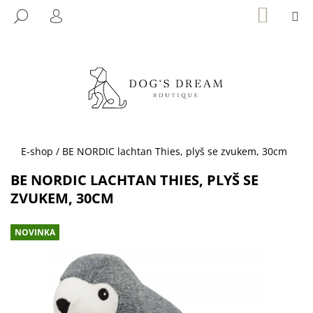
K
Přejít
NÁKUP
M
HLEDAT
KOŠÍK
na
O
PŘIHLÁŠENÍ
ZPĚT
ZPĚT
obsah
Š
Í
C
K
O
P
O
T
Domů
E-shop
/
BE NORDIC lachtan Thies, plyš se zvukem, 30cm
Ř
BE NORDIC LACHTAN THIES, PLYŠ SE
E
ZVUKEM, 30CM
B
U
NOVINKA
J
E
T
E
N