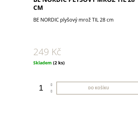
1 KS
CM
35 Kč
BE NORDIC plyšový mrož TIL 28 cm
249 Kč
Měrná
Skladem
(2 ks)
cena:
DO KOŠÍKU