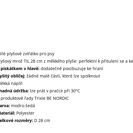
ilé plyšové zvířátko pro psy
lyšový mrož TIL 28 cm z měkkého plyše: perfektní k přitulení se a k
 pískátkem v hlavě:
dodatečně povzbuzuje ke hraní
yšitý obličej:
žádné malé části, které lze spolknout
ěkká náplň
nadná údržba:
lze prát v pračce při 30°C
 produktové řady Trixie BE NORDIC
arva:
modro-šedá
ateriál:
Polyester
elkové rozměry:
D 28 cm