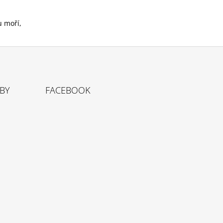
u moří,
TBY
FACEBOOK