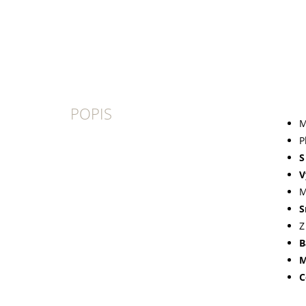
POPIS
M
P
S
V
M
S
Z
B
M
C