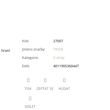
Kód
27007
Jméno značky
:
TRIXIE
e hraní
Kategorie
:
E-shop
EAN
:
4011905360447
TISK
ZEPTAT SE
HLÍDAT
SDÍLET