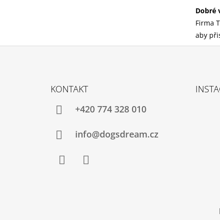
Dobré 
Firma T
aby při
Z
Á
KONTAKT
INST
P
A
+420 774 328 010
T
Í
info@dogsdream.cz
Facebook
Instagram