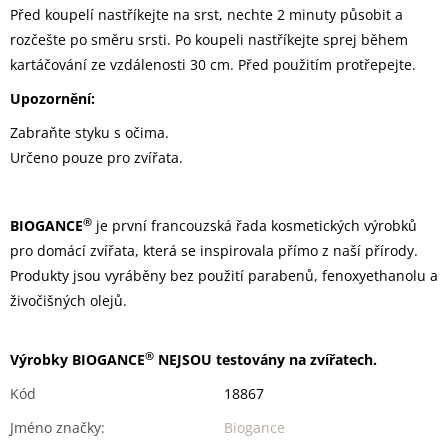
Před koupelí nastříkejte na srst, nechte 2 minuty působit a
rozčešte po směru srsti. Po koupeli nastříkejte sprej během
kartáčování ze vzdálenosti 30 cm. Před použitím protřepejte.
Upozornění:
Zabraňte styku s očima.
Určeno pouze pro zvířata.
®
BIOGANCE
je první francouzská řada kosmetických výrobků
pro domácí zvířata, která se inspirovala přímo z naší přírody.
Produkty jsou vyráběny bez použití parabenů, fenoxyethanolu a
živočišných olejů.
®
Výrobky BIOGANCE
NEJSOU testovány na zvířatech.
Kód
18867
Jméno značky
:
Biogance