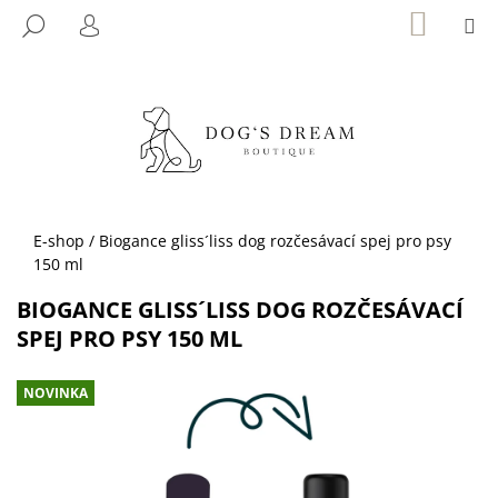
K
Přejít
NÁKUP
M
HLEDAT
KOŠÍK
na
O
PŘIHLÁŠENÍ
ZPĚT
ZPĚT
obsah
Š
Í
C
K
O
P
O
T
Domů
E-shop
/
Biogance gliss´liss dog rozčesávací spej pro psy
Ř
150 ml
E
BIOGANCE GLISS´LISS DOG ROZČESÁVACÍ
B
SPEJ PRO PSY 150 ML
U
J
NOVINKA
E
T
E
N