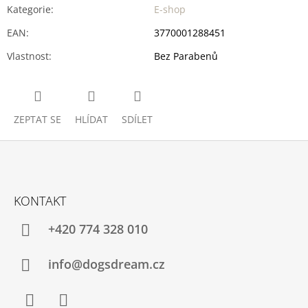
Kategorie
:
E-shop
EAN
:
3770001288451
Vlastnost
:
Bez Parabenů
ZEPTAT SE
HLÍDAT
SDÍLET
Z
Á
KONTAKT
P
A
+420 774 328 010
T
Í
info@dogsdream.cz