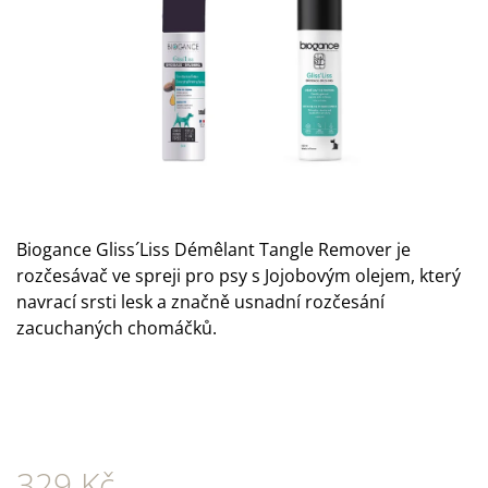
A
J
Í
T
?
Biogance Gliss´Liss Démêlant Tangle Remover je
HLEDAT
rozčesávač ve spreji pro psy s Jojobovým olejem, který
navrací srsti lesk a
značně usnadní rozčesání
zacuchaných chomáčků.
D
O
P
O
R
U
Č
329 Kč