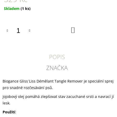
U
J
Měrná
Skladem
(1 ks)
E
cena:
M
E
DO
KOŠÍKU
DOKAS
KACHNÍ
PRSA
PROUŽKY
250
G
POPIS
199
Kč
ZNAČKA
Biogance Gliss´Liss Démêlant Tangle Remover je speciální sprej
pro snadné rozčesávání psů.
Jojobový olej pomáhá zlepšovat stav zacuchané srsti a navrací jí
lesk.
Použití
: