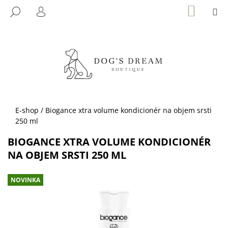
K
Přejít
NÁKUP
M
HLEDAT
KOŠÍK
na
O
PŘIHLÁŠENÍ
ZPĚT
ZPĚT
obsah
Š
Í
C
K
O
P
O
T
Domů
E-shop
/
Biogance xtra volume kondicionér na objem srsti
Ř
250 ml
E
BIOGANCE XTRA VOLUME KONDICIONÉR
B
NA OBJEM SRSTI 250 ML
U
J
NOVINKA
E
T
E
N