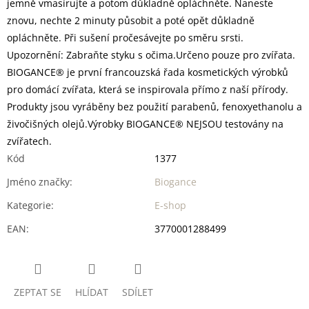
jemně vmasírujte a potom důkladně opláchněte. Naneste
znovu, nechte 2 minuty působit a poté opět důkladně
opláchněte. Při sušení pročesávejte po směru srsti.
Upozornění: Zabraňte styku s očima.Určeno pouze pro zvířata.
BIOGANCE® je první francouzská řada kosmetických výrobků
pro domácí zvířata, která se inspirovala přímo z naší přírody.
Produkty jsou vyráběny bez použití parabenů, fenoxyethanolu a
živočišných olejů.Výrobky BIOGANCE® NEJSOU testovány na
zvířatech.
Kód
1377
Jméno značky
:
Biogance
Kategorie
:
E-shop
EAN
:
3770001288499
ZEPTAT SE
HLÍDAT
SDÍLET