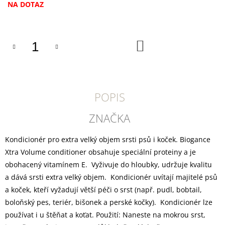
U
Měrná
NA DOTAZ
J
cena:
E
M
E
DO
KOŠÍKU
YOGGIES
ACTIVE
KACHNA
A
POPIS
ZVĚŘINA,
GRANULE
LISOVANÉ
ZNAČKA
ZA
STUDENA
Kondicionér pro extra velký objem srsti psů i koček. Biogance
388
Kč
Xtra Volume conditioner obsahuje speciální proteiny a je
obohacený vitamínem E. Vyživuje do hloubky, udržuje kvalitu
a dává srsti extra velký objem. Kondicionér uvítají majitelé psů
a koček, kteří vyžadují větší péči o srst (např. pudl, bobtail,
boloňský pes, teriér, bišonek a perské kočky). Kondicionér lze
používat i u štěňat a koťat. Použití: Naneste na mokrou srst,