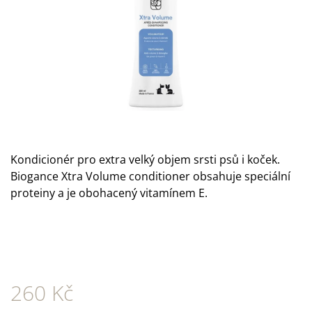
A
J
Í
T
?
Kondicionér pro extra velký objem srsti psů i koček.
HLEDAT
Biogance Xtra Volume conditioner obsahuje speciální
proteiny a je obohacený vitamínem E.
D
O
P
O
R
260 Kč
U
Č