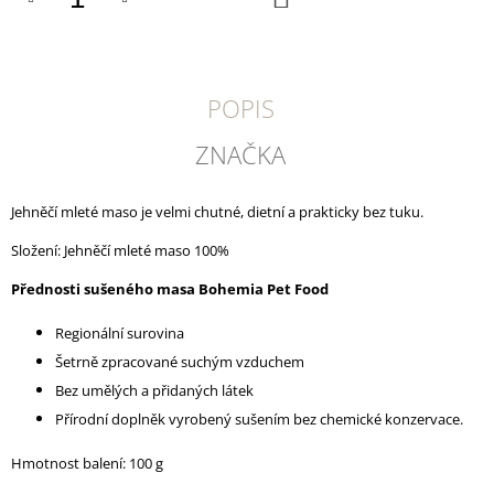
U
KOŠÍKU
J
E
M
E
POPIS
DOKAS
ZNAČKA
KACHNÍ
PRSA
KOUSKY200G
Jehněčí mleté maso je velmi chutné, dietní a prakticky bez tuku.
199
Kč
Složení: Jehněčí mleté maso 100%
Přednosti sušeného masa Bohemia Pet Food
Regionální surovina
Šetrně zpracované suchým vzduchem
Bez umělých a přidaných látek
Přírodní doplněk vyrobený sušením bez chemické konzervace.
Hmotnost balení: 100 g