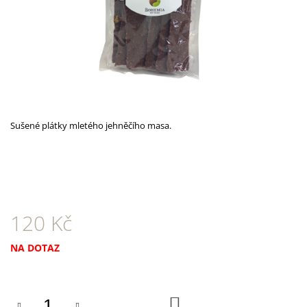
A
J
Í
T
?
Sušené plátky mletého jehněčího masa.
HLEDAT
120 Kč
D
O
P
Měrná
NA DOTAZ
O
cena:
R
U
Č
DO