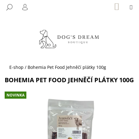
K
Přejít
NÁKUP
M
HLEDAT
KOŠÍK
na
O
PŘIHLÁŠENÍ
ZPĚT
ZPĚT
obsah
Š
Í
C
K
O
P
O
T
Domů
E-shop
/
Bohemia Pet Food Jehněčí plátky 100g
Ř
BOHEMIA PET FOOD JEHNĚČÍ PLÁTKY 100G
E
B
NOVINKA
U
J
E
T
E
N