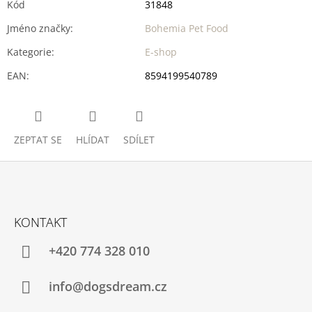
Kód
31848
Jméno značky
:
Bohemia Pet Food
Kategorie
:
E-shop
EAN
:
8594199540789
ZEPTAT SE
HLÍDAT
SDÍLET
Z
Á
KONTAKT
P
A
+420 774 328 010
T
Í
info@dogsdream.cz