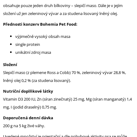
obsahuje pouze jeden druh bílkoviny – slepičí maso. Dále je v jejím
složení už jen zeleninový vývar a za studena lisovaný lněný olej.
Přednosti konzerv Bohemia Pet Food:
výjimečně vysoký obsah masa
single protein
unikátní zdroj masa
Složení
Slepičí maso (z plemene Ross a Cobb) 70 %, zeleninový vývar 28,8 %,
lněný olej 0,2 % (za studena lisovaný).
Nutriční doplňkové látky
Vitamin D3 200 IU, Zn (síran zinečnatý) 25 mg, Mg (síran manganatý) 1,4
mg, I (jodid draselný) 0,75 mg.
Doporučená denní dávka
200 g na 5 kg živé váhy.
Uvedené množství je orientační a dle pohybové aktivity psa se může