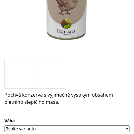
A
J
Í
T
?
HLEDAT
Poctivá konzerva s výjimečně vysokým obsahem
D
O
dietního slepičího masa.
P
O
R
Váha
U
Č