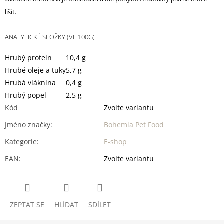
lišit.
ANALYTICKÉ SLOŽKY (VE 100G)
Hrubý protein
10,4 g
Hrubé oleje a tuky
5,7 g
Hrubá vláknina
0,4 g
Hrubý popel
2,5 g
Kód
Zvolte variantu
Jméno značky
:
Bohemia Pet Food
Kategorie
:
E-shop
EAN
:
Zvolte variantu
ZEPTAT SE
HLÍDAT
SDÍLET