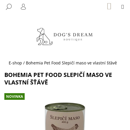
K
Přejít
NÁKUP
M
HLEDAT
KOŠÍK
na
O
PŘIHLÁŠENÍ
ZPĚT
ZPĚT
obsah
Š
Í
C
K
O
P
O
T
Domů
E-shop
/
Bohemia Pet Food Slepičí maso ve vlastní šťávě
Ř
BOHEMIA PET FOOD SLEPIČÍ MASO VE
E
VLASTNÍ ŠŤÁVĚ
B
U
NOVINKA
J
E
T
E
N