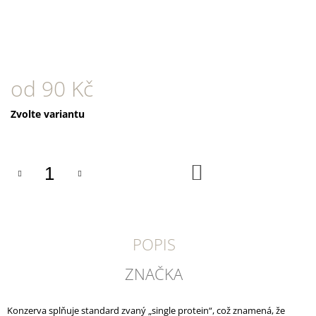
U
J
E
M
E
od
90 Kč
CANIBIT
PŠTROSÍ
PIŠKOTY
Měrná
Zvolte variantu
600G
cena:
169
Kč
DO
KOŠÍKU
POPIS
ZNAČKA
Konzerva splňuje standard zvaný „single protein“, což znamená, že