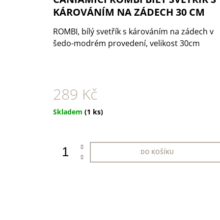
1 KS
KÁROVÁNÍM NA ZÁDECH 30 CM
35 Kč
ROMBI, bílý svetřík s károváním na zádech v
šedo-modrém provedení, velikost 30cm
289 Kč
Měrná
Skladem
(1 ks)
cena:
DO KOŠÍKU