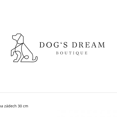
CO POTŘEBUJETE NAJÍT?
HLEDAT
DOPORUČUJEME
 na zádech 30 cm
SUŠENÉ VEPŘOVÉ UCHO
DOKAS KACHNÍ 