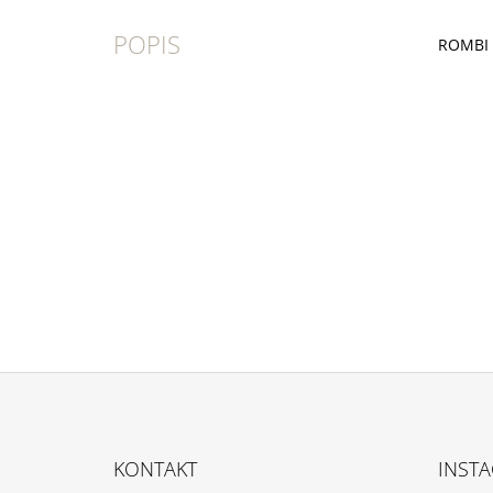
POPIS
ROMBI -
Z
Á
KONTAKT
INST
P