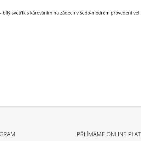
 bílý svetřík s károváním na zádech v šedo-modrém provedení vel
AGRAM
PŘIJÍMÁME ONLINE PLA