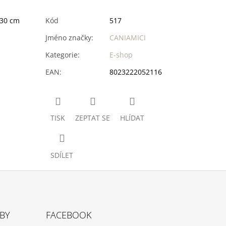
 30 cm
Kód
517
Jméno značky
:
CANIAMICI
Kategorie
:
E-shop
EAN
:
8023222052116
TISK
ZEPTAT SE
HLÍDAT
SDÍLET
TBY
FACEBOOK