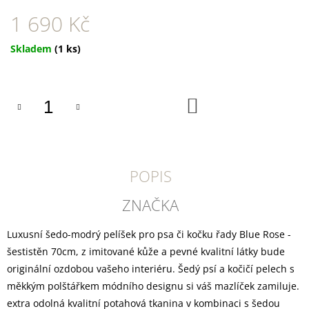
U
J
1 690 Kč
E
M
Měrná
Skladem
(1 ks)
E
cena:
TRIXIE
SUŠENÝ
DO
VEPŘOVÝ
KOŠÍKU
RYPÁČEK
BÍLÝ
1
KS
POPIS
35
Kč
ZNAČKA
Luxusní šedo-modrý pelíšek pro psa či kočku řady Blue Rose -
šestistěn 70cm, z imitované kůže a pevné kvalitní látky bude
originální ozdobou vašeho interiéru. Šedý psí a kočičí pelech s
měkkým polštářkem módního designu si váš mazlíček zamiluje.
extra odolná kvalitní potahová tkanina v kombinaci s šedou