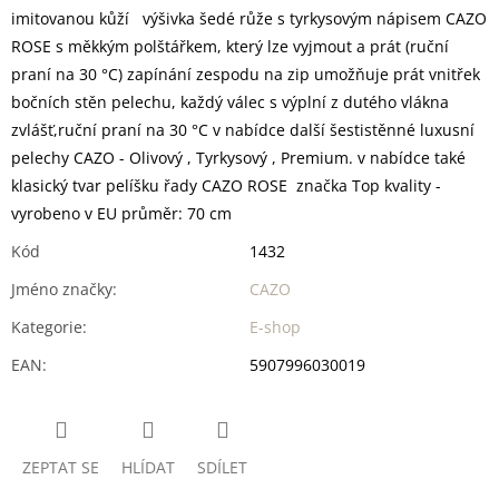
imitovanou kůží výšivka šedé růže s tyrkysovým nápisem CAZO
ROSE s měkkým polštářkem, který lze vyjmout a prát (ruční
praní na 30 °C) zapínání zespodu na zip umožňuje prát vnitřek
bočních stěn pelechu, každý válec s výplní z dutého vlákna
zvlášť,ruční praní na 30 °C v nabídce další šestistěnné luxusní
pelechy CAZO - Olivový , Tyrkysový , Premium. v nabídce také
klasický tvar pelíšku řady CAZO ROSE značka Top kvality -
vyrobeno v EU průměr: 70 cm
Kód
1432
Jméno značky
:
CAZO
Kategorie
:
E-shop
EAN
:
5907996030019
ZEPTAT SE
HLÍDAT
SDÍLET