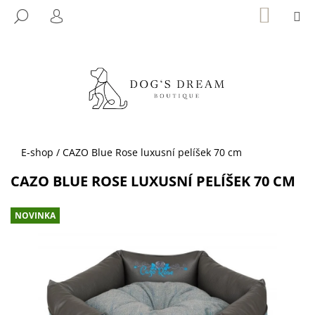
K
Přejít
NÁKUP
M
HLEDAT
KOŠÍK
na
O
PŘIHLÁŠENÍ
ZPĚT
ZPĚT
obsah
Š
Í
C
K
O
P
O
T
Domů
E-shop
/
CAZO Blue Rose luxusní pelíšek 70 cm
Ř
CAZO BLUE ROSE LUXUSNÍ PELÍŠEK 70 CM
E
B
NOVINKA
U
J
E
T
E
N