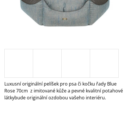
A
J
Í
T
?
HLEDAT
Luxusní originální pelíšek pro psa či kočku řady Blue
Rose 70cm z imitované kůže a pevné kvalitní potahové
D
O
látkybude originální ozdobou vašeho interiéru.
P
O
R
U
Č