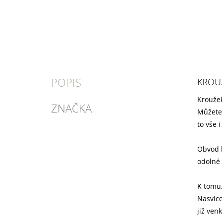
POPIS
KROUŽ
Kroužek
ZNAČKA
Můžete 
to vše i
Obvod k
odolné 
K tomu,
Nasvíce
již ven