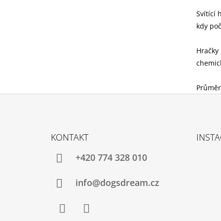
Svítící
kdy poč
Hračky 
chemick
Průměr
Z
Á
KONTAKT
INST
P
A
+420 774 328 010
T
Í
info@dogsdream.cz