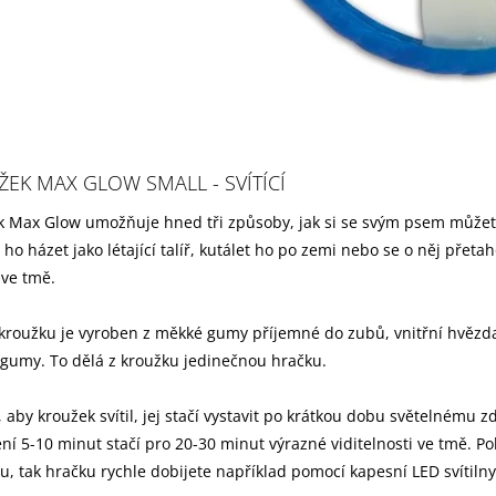
EK MAX GLOW SMALL - SVÍTÍCÍ
 Max Glow umožňuje hned tři způsoby, jak si se svým psem můžet
ho házet jako létající talíř, kutálet ho po zemi nebo se o něj přetah
 ve tmě.
roužku je vyroben z měkké gumy příjemné do zubů, vnitřní hvězda
gumy. To dělá z kroužku jedinečnou hračku.
 aby kroužek svítil, jej stačí vystavit po krátkou dobu světelnému zd
ní 5-10 minut stačí pro 20-30 minut výrazné viditelnosti ve tmě. Po
ku, tak hračku rychle dobijete například pomocí kapesní LED svítilny