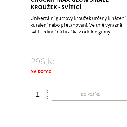
1 KS
KROUŽEK - SVÍTÍCÍ
35 Kč
Univerzální gumový kroužek určený k házení,
kutálení nebo přetahování. Ve tmě výrazně
svítí. Jedinečná hračka z odolné gumy.
296 Kč
Měrná
NA DOTAZ
cena:
DO KOŠÍKU