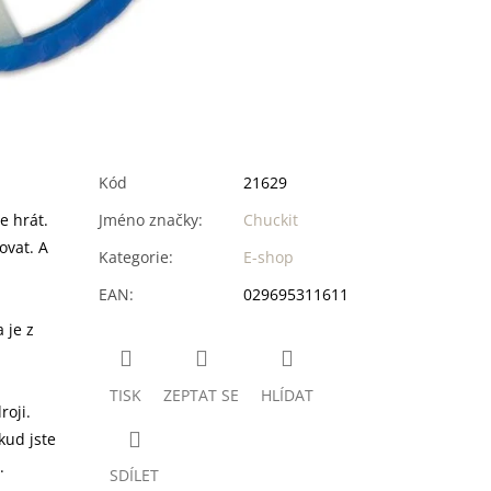
Kód
21629
e hrát.
Jméno značky
:
Chuckit
ovat. A
Kategorie
:
E-shop
EAN
:
029695311611
 je z
TISK
ZEPTAT SE
HLÍDAT
roji.
kud jste
.
SDÍLET