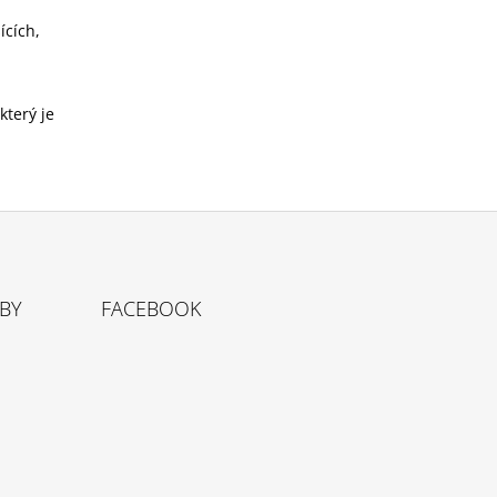
ících,
který je
TBY
FACEBOOK