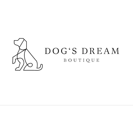
CO POTŘEBUJETE NAJÍT?
HLEDAT
DOPORUČUJEME
SUŠENÉ VEPŘOVÉ UCHO
DOKAS KACHNÍ 