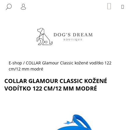
K
Přejít
NÁKUP
M
HLEDAT
KOŠÍK
na
O
PŘIHLÁŠENÍ
ZPĚT
ZPĚT
obsah
Š
Í
C
K
O
P
O
T
Domů
E-shop
/
COLLAR Glamour Classic kožené vodítko 122
Ř
cm/12 mm modré
E
COLLAR GLAMOUR CLASSIC KOŽENÉ
B
VODÍTKO 122 CM/12 MM MODRÉ
U
J
E
T
E
N