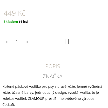
U
J
E
449 Kč
M
E
Měrná
Skladem
(1 ks)
cena:
DOKAS
KACHNÍ
PRSA
DO
KOUSKY200G
KOŠÍKU
199
Kč
POPIS
ZNAČKA
Kožené páskové vodítko pro psy z pravé kůže. Jemně vyčiněná
kůže, úžasné barvy, jednoduchý design, vysoká kvalita, to je
kolekce vodítek GLAMOUR prestižního světového výrobce
CoLLaR.