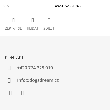
EAN
:
4820152561046
ZEPTAT SE
HLÍDAT
SDÍLET
Z
Á
KONTAKT
P
A
+420 774 328 010
T
Í
info@dogsdream.cz
Facebook
Instagram