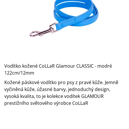
A
J
Í
T
?
Vodítko kožené CoLLaR Glamour CLASSIC - modré
HLEDAT
122cm/12mm
Kožené páskové vodítko pro psy z pravé kůže. Jemně
vyčiněná kůže, úžasné barvy, jednoduchý design,
D
vysoká kvalita, to je kolekce vodítek GLAMOUR
O
P
prestižního světového výrobce CoLLaR
O
R
U
Č