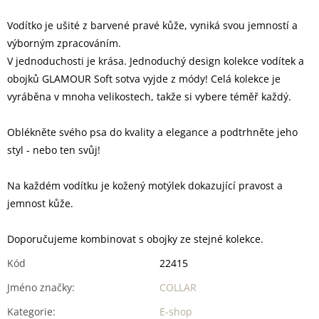
Vodítko je ušité z barvené pravé kůže, vyniká svou jemností a
výborným zpracováním.
V jednoduchosti je krása. Jednoduchý design kolekce vodítek a
obojků GLAMOUR Soft sotva vyjde z módy! Celá kolekce je
vyráběna v mnoha velikostech, takže si vybere téměř každý.
Oblékněte svého psa do kvality a elegance a podtrhněte jeho
styl - nebo ten svůj!
Na každém vodítku je kožený motýlek dokazující pravost a
jemnost kůže.
Doporučujeme kombinovat s obojky ze stejné kolekce.
Kód
22415
Jméno značky
:
COLLAR
Kategorie
:
E-shop