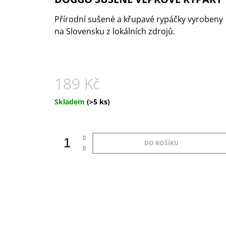
1 KS
35 Kč
Přírodní sušené a křupavé rypáčky vyrobeny
na Slovensku z lokálních zdrojů.
189 Kč
Měrná
Skladem
(>5 ks)
cena:
DO KOŠÍKU