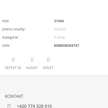
Kód
31044
Jméno značky
:
DOGGO
Kategorie
:
E-shop
EAN
:
8588008304747
ZEPTAT SE
HLÍDAT
SDÍLET
Z
Á
KONTAKT
P
A
+420 774 328 010