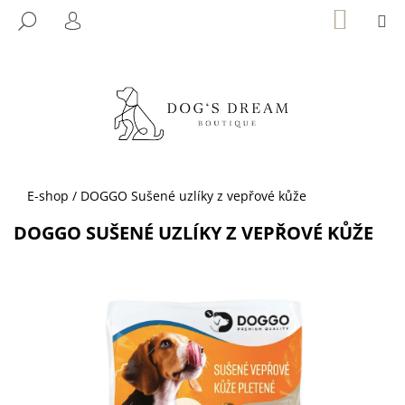
K
Přejít
NÁKUP
M
HLEDAT
KOŠÍK
na
O
PŘIHLÁŠENÍ
ZPĚT
ZPĚT
obsah
Š
Í
C
K
O
P
O
T
Domů
E-shop
/
DOGGO Sušené uzlíky z vepřové kůže
Ř
DOGGO SUŠENÉ UZLÍKY Z VEPŘOVÉ KŮŽE
E
B
U
J
E
T
E
N