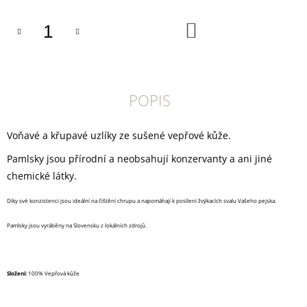
U
J
DO
E
KOŠÍKU
M
E
TRIXIE
SUŠENÝ
POPIS
VEPŘOVÝ
RYPÁČEK
BÍLÝ
Voňavé a křupavé uzlíky ze sušené vepřové kůže.
1
KS
Pamlsky jsou přírodní a neobsahují konzervanty a ani jiné
35
chemické látky.
Kč
Díky své konzistenci jsou ideální na čištění chrupu a napomáhají k posílení žvýkacích svalu Vašeho pejska.
Pamlsky jsou vyráběny na Slovensku z lokálních zdrojů.
Složení:
100% Vepřová kůže