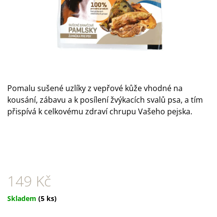
A
J
Í
T
?
Pomalu sušené uzlíky z vepřové kůže vhodné na
kousání, zábavu a k posílení žvýkacích svalů psa, a tím
přispívá k celkovému zdraví chrupu Vašeho pejska.
HLEDAT
D
O
P
149 Kč
O
R
Měrná
Skladem
(5 ks)
U
cena:
Č