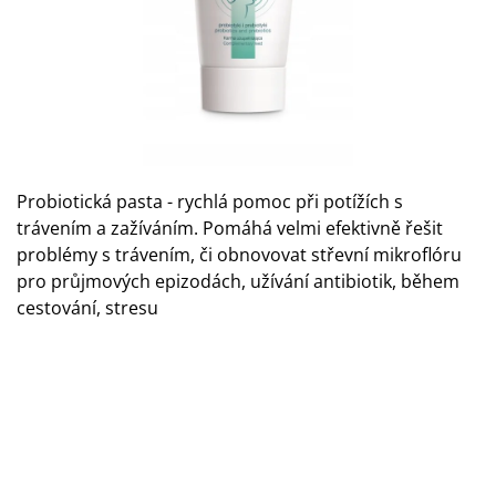
A
J
Í
T
?
Probiotická pasta - rychlá pomoc při potížích s
trávením a zažíváním.
Pomáhá velmi efektivně řešit
problémy s trávením, či obnovovat střevní mikroflóru
HLEDAT
pro průjmových epizodách, užívání antibiotik, během
cestování, stresu
D
O
P
O
R
U
Č