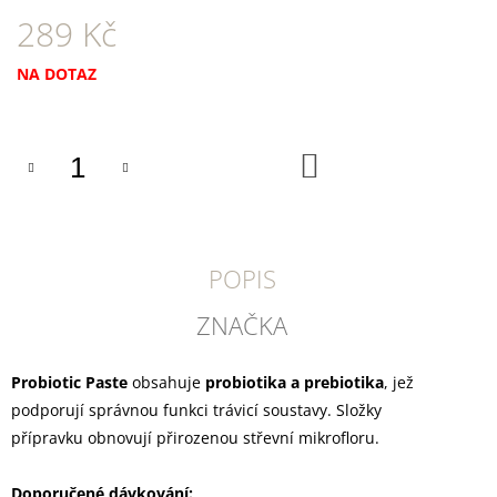
U
289 Kč
J
E
M
Měrná
NA DOTAZ
E
cena:
DOKAS
KACHNÍ
DO
KOŠÍKU
PRSA
PROUŽKY
250
G
199
POPIS
Kč
ZNAČKA
Probiotic Paste
obsahuje
probiotika a prebiotika
, jež
podporují správnou funkci trávicí soustavy. Složky
přípravku obnovují přirozenou střevní mikrofloru.
Doporučené dávkování: