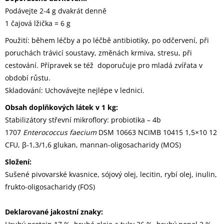
Podávejte 2-4 g dvakrát denně
1 čajová lžička = 6 g
Použití: během léčby a po léčbě antibiotiky, po odčervení, při
poruchách trávicí soustavy, změnách krmiva, stresu, při
cestování. Přípravek se též doporučuje pro mladá zvířata v
období růstu.
Skladování: Uchovávejte nejlépe v lednici.
Obsah doplňkových látek v 1 kg:
Stabilizátory střevní mikroflory:
probiotika – 4b
1707
Enterococcus faecium
DSM 10663 NCIMB 10415 1,5×10 12
CFU, β-1,3/1,6 glukan, mannan-oligosacharidy (MOS)
Složení:
Sušené pivovarské kvasnice, sójový olej, lecitin, rybí olej, inulin,
frukto-oligosacharidy (FOS)
Deklarované jakostní znaky: