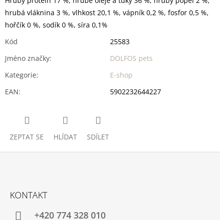
Hrubý protein 17 %, hrubé oleje a tuky 36 %, hrubý popel 2 %,
hrubá vláknina 3 %, vlhkost 20,1 %, vápník 0,2 %, fosfor 0,5 %,
hořčík 0 %, sodík 0 %, síra 0,1%
Kód
25583
Jméno značky
:
DOLFOS pets
Kategorie
:
E-shop
EAN
:
5902232644227
ZEPTAT SE
HLÍDAT
SDÍLET
Z
Á
KONTAKT
P
A
+420 774 328 010