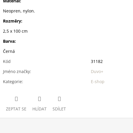
Materiál:
Neopren, nylon.
Rozměry:
2,5 x 100 cm
Barva:
Černá
Kód
31182
Jméno značky
:
Duvo+
Kategorie
:
E-shop
ZEPTAT SE
HLÍDAT
SDÍLET