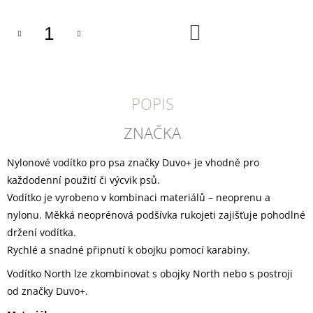
U
J
E
DO
KOŠÍKU
M
E
YOGGIES
KUŘECÍ
POPIS
A
HOVĚZÍ
ZNAČKA
MASO,
GRANULE
LISOVANÉ
Nylonové vodítko pro psa značky Duvo+ je vhodně pro
ZA
každodenní použití či výcvik psů.
STUDENA
Vodítko je vyrobeno v kombinaci materiálů – neoprenu a
361
Kč
nylonu. Měkká neoprénová podšívka rukojeti zajišťuje pohodlné
držení vodítka.
Rychlé a snadné připnutí k obojku pomocí karabiny.
Vodítko North lze zkombinovat s obojky North nebo s postroji
od značky Duvo+.