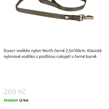
A
J
Í
T
?
Duvo+ vodítko nylon North černé 2,5x100cm.
Klasické
nylonové vodítko s podšitou rukojetí v černé barvě.
HLEDAT
D
O
P
269 Kč
O
R
Měrná
U
Skladem
(2 ks)
Č
cena: