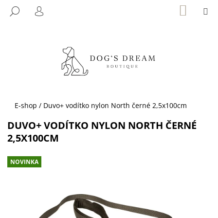
K
Přejít
NÁKUP
M
HLEDAT
KOŠÍK
na
O
PŘIHLÁŠENÍ
ZPĚT
ZPĚT
obsah
Š
Í
C
K
O
P
O
T
Domů
E-shop
/
Duvo+ vodítko nylon North černé 2,5x100cm
Ř
DUVO+ VODÍTKO NYLON NORTH ČERNÉ
E
2,5X100CM
B
U
NOVINKA
J
E
T
E
N