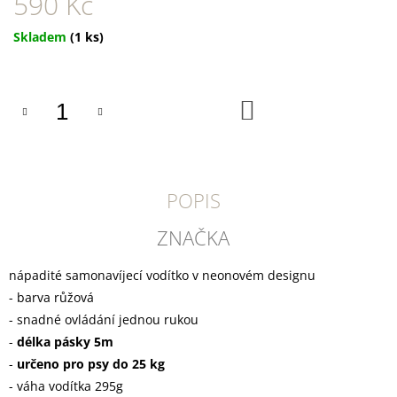
590 Kč
U
J
E
Měrná
Skladem
(1 ks)
M
cena:
E
DO
YOGGIES
KOŠÍKU
ACTIVE
KACHNA
A
ZVĚŘINA,
GRANULE
POPIS
LISOVANÉ
ZA
STUDENA
ZNAČKA
388
Kč
nápadité samonavíjecí vodítko v neonovém designu
- barva růžová
- snadné ovládání jednou rukou
-
délka pásky 5m
-
určeno pro psy do 25 kg
- váha vodítka 295g