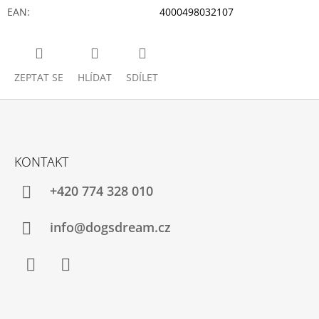
EAN
:
4000498032107
ZEPTAT SE
HLÍDAT
SDÍLET
Z
Á
KONTAKT
P
A
+420 774 328 010
T
Í
info@dogsdream.cz
Facebook
Instagram