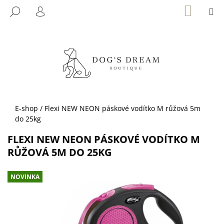
K
Přejít
NÁKUP
M
HLEDAT
KOŠÍK
na
O
PŘIHLÁŠENÍ
ZPĚT
ZPĚT
obsah
Š
Í
C
K
O
P
O
T
Domů
E-shop
/
Flexi NEW NEON páskové vodítko M růžová 5m
Ř
do 25kg
E
FLEXI NEW NEON PÁSKOVÉ VODÍTKO M
B
RŮŽOVÁ 5M DO 25KG
U
J
NOVINKA
E
T
E
N