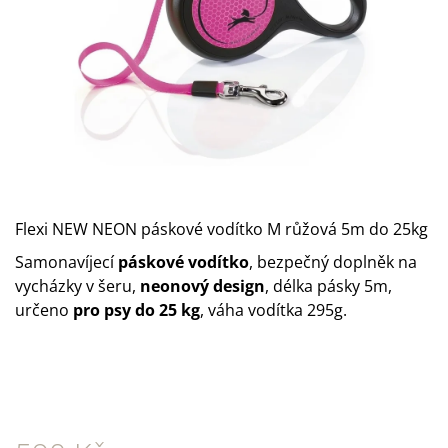
A
J
Í
T
?
Flexi NEW NEON páskové vodítko M růžová 5m do 25kg
HLEDAT
Samonavíjecí
páskové vodítko
, bezpečný doplněk na
vycházky v šeru,
neonový design
, délka pásky 5m,
určeno
pro psy do 25 kg
, váha vodítka 295g.
D
O
P
O
R
U
Č