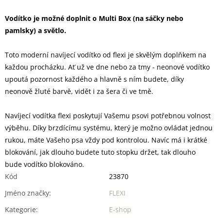
Vodítko je možné doplnit o Multi Box (na sáčky nebo
pamlsky) a světlo.
Toto moderní navíjecí vodítko od flexi je skvělým doplňkem na
každou procházku. Ať už ve dne nebo za tmy - neonové vodítko
upoutá pozornost každého a hlavně s ním budete, díky
neonově žluté barvě, vidět i za šera či ve tmě.
Navíjecí vodítka flexi poskytují Vašemu psovi potřebnou volnost
výběhu. Díky brzdícímu systému, který je možno ovládat jednou
rukou, máte Vašeho psa vždy pod kontrolou. Navíc má i krátké
blokování, jak dlouho budete tuto stopku držet, tak dlouho
bude vodítko blokováno.
Kód
23870
Jméno značky
:
FLEXI
Kategorie
:
E-shop