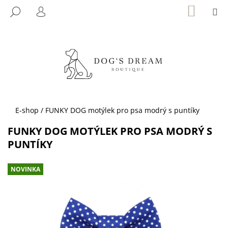
K
Přejít
NÁKUP
M
HLEDAT
KOŠÍK
na
O
PŘIHLÁŠENÍ
ZPĚT
ZPĚT
obsah
Š
Í
C
K
O
P
O
T
Domů
E-shop
/
FUNKY DOG motýlek pro psa modrý s puntíky
Ř
FUNKY DOG MOTÝLEK PRO PSA MODRÝ S
E
PUNTÍKY
B
U
NOVINKA
J
E
T
E
N