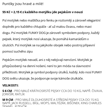
Puntíky jsou hravé a milé!
55 Kč = 2,15 € z každého motýlku jde pejskům v nouzi
Psí motýlek nebo mašlička pro fenku je roztomilý a zároveň elegantní
doplněk pro každého chlupáče - ať už malou čivavu, nebo maxi
dogu. Psí motýlek FUNKY DOG je zároveň symbolem podpory, každý
pejsek, který motýlek nosí ukazuje, že pomáhá kamarádům v
útulcích. Psí motýlek se na jakýkoliv obojek nebo postroj připevní
pomocí suchého zipu
Pejskům motýlek nevadí, ani z něj nebývají nervózní. Motýlek je
přizpůsobený na denní nošení, není to jen móda na slavnostní
příležitosti. Motýlek je symbol podpory útulků, každý, kdo nosí FUNKY
DOG světu ukazuje, že podporuje svoje kámoše útulkáče.
VELIKOSTI:
S 6 CM
- PRO MALÉ KRÁTKOSRSTÉ PEJSKY CCA DO 10 KG, NAPŘ. ČIVAVA,
JORKŠÍR, RATLÍK
M 9 CM
- PRO MALÉ DLOUHOSRSTÉ A STŘEDNÍ PEJSKY CCA DO 15 KG
NAPŘ. JACK RUSSELL, BÍGL, MOPS, MALTÉZÁK, BIŠONEK, KING CHARLES
ŠPANĚL, JEZEVČÍK