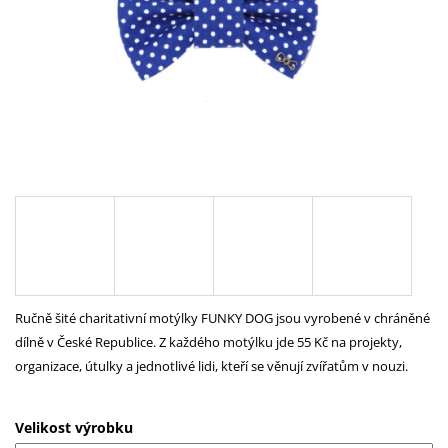
A
J
Í
T
?
HLEDAT
D
Ručně šité charitativní motýlky FUNKY DOG jsou vyrobené v chráněné
O
dílně v České Republice. Z každého motýlku jde 55 Kč na projekty,
P
organizace, útulky a jednotlivé lidi, kteří se věnují zvířatům v nouzi.
O
R
U
Velikost výrobku
Č