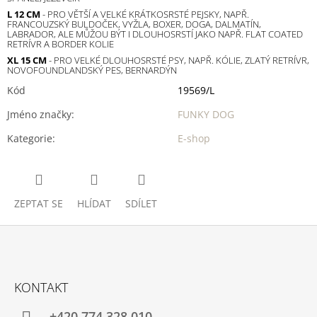
L 12 CM
- PRO VĚTŠÍ A VELKÉ KRÁTKOSRSTÉ PEJSKY, NAPŘ.
FRANCOUZSKÝ BULDOČEK, VYŽLA, BOXER, DOGA, DALMATÍN,
LABRADOR, ALE MŮŽOU BÝT I DLOUHOSRSTÍ JAKO NAPŘ. FLAT COATED
RETRÍVR A BORDER KOLIE
XL 15 CM
- PRO VELKÉ DLOUHOSRSTÉ PSY, NAPŘ. KÓLIE, ZLATÝ RETRÍVR,
NOVOFOUNDLANDSKÝ PES, BERNARDÝN
Kód
19569/L
Jméno značky
:
FUNKY DOG
Kategorie
:
E-shop
ZEPTAT SE
HLÍDAT
SDÍLET
Z
Á
KONTAKT
P
+420 774 328 010