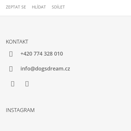
ZEPTAT SE
HLÍDAT
SDÍLET
Z
Á
KONTAKT
P
A
+420 774 328 010
T
Í
info@dogsdream.cz
Facebook
Instagram
INSTAGRAM