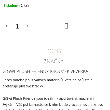
U
J
Měrná
Skladem
(2 ks)
E
cena:
M
E
DO
KOŠÍKU
DOKAS
KACHNÍ
PRSA
KOUSKY200G
199
POPIS
Kč
ZNAČKA
GIGWI PLUSH FRIENDZ KROUŽEK VEVERKA
I přes mnoho používaných materiálů, většina psů stále
preferuje plyšové hračky.
GiGwi Plush Friendz jsou ideální k aportování, mazlení i
žvýkání. Váš psí kamarád se k nim bude vracet znovu a znovu.