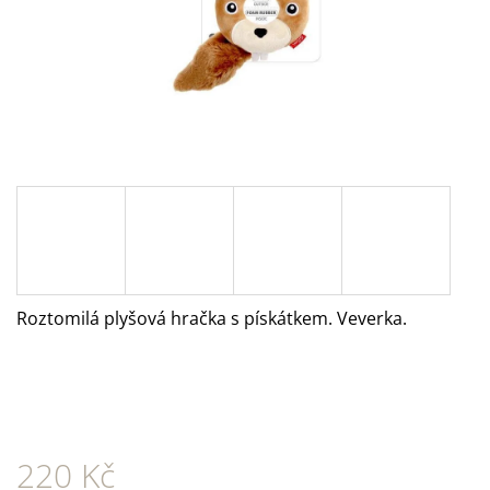
A
J
Í
T
?
HLEDAT
Roztomilá plyšová hračka s pískátkem. Veverka.
D
O
P
O
R
U
220 Kč
Č