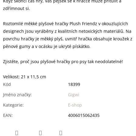
Když skončí čas hry, Váš pejsek se k hračce může přitulit a
zdřímnout si.
Roztomilé měkké plyšové hračky Plush Friendz v okouzlujících
designech jsou vyráběny z kvalitních netoxických materiálů. Na
povrchu hračky je měkký plyš, uvnitř hračka obsahuje kroužek z
pěnové gumy a v ocásku je ukryté pískátko.
Zjistěte, proč jsou plyšové hračky pro psy tak neodolatelné!
Velikost: 21 x 11,5 cm
Kód
18399
Jméno značky
:
Gigwi
Kategorie
:
E-shop
EAN
:
4006015062435