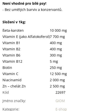
Není vhodné pro bílé psy!
- Bez umělých barviv a konzervantů.
Složení v 1kg:
ßeta-karoten
10 000 mg
Vitamin E (jako Alfatokoferol)
7 700 mg
Vitamin B1
400 mg
Vitamin B2
400 mg
Vitamin B6
300 mg
Vitamin B12
5 mg
Biotin
250 mg
Vitamin C
12 500 mg
Niacinamid
2 000 mg
Zn – chelát Zn
2 500 mg
Kód
22697
Jméno značky
:
GIOM
Kategorie
:
E-shop