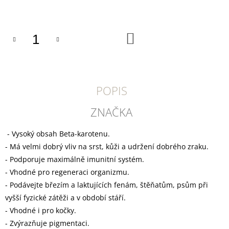
U
cena:
J
E
M
DO
E
KOŠÍKU
DOKAS
TYČINKY
Z
POPIS
HOVĚZÍ
KŮŽE
OBALENÉ
ZNAČKA
KACHNÍM
200
G
- Vysoký obsah Beta-karotenu.
199
- Má velmi dobrý vliv na srst, kůži a udržení dobrého zraku.
Kč
- Podporuje maximálně imunitní systém.
- Vhodné pro regeneraci organizmu.
- Podávejte březím a laktujících fenám, štěňatům, psům při
vyšší fyzické zátěži a v období stáří.
- Vhodné i pro kočky.
- Zvýrazňuje pigmentaci.