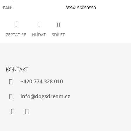
EAN
:
8594156050559
ZEPTAT SE
HLÍDAT
SDÍLET
Z
Á
KONTAKT
P
A
+420 774 328 010
T
Í
info@dogsdream.cz
Facebook
Instagram