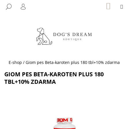
K
Přejít
NÁKUP
M
HLEDAT
KOŠÍK
na
O
PŘIHLÁŠENÍ
ZPĚT
ZPĚT
obsah
Š
Í
C
K
O
P
O
T
Domů
E-shop
/
Giom pes Beta-karoten plus 180 tbl+10% zdarma
Ř
GIOM PES BETA-KAROTEN PLUS 180
E
TBL+10% ZDARMA
B
U
J
E
T
E
N