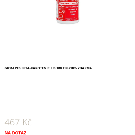
A
J
Í
T
?
GIOM PES BETA-KAROTEN PLUS 180 TBL+10% ZDARMA
HLEDAT
D
O
P
O
R
467 Kč
U
Č
Měrná
NA DOTAZ