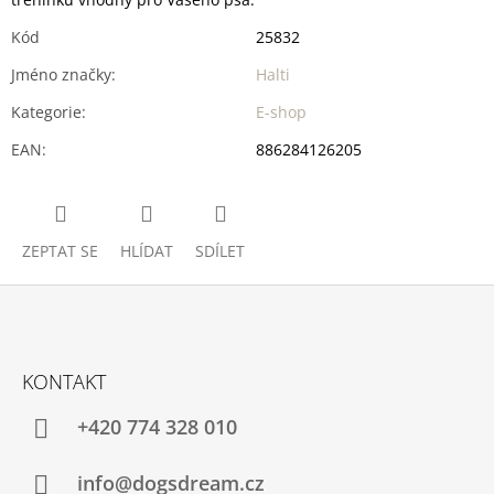
Kód
25832
Jméno značky
:
Halti
Kategorie
:
E-shop
EAN
:
886284126205
ZEPTAT SE
HLÍDAT
SDÍLET
Z
Á
KONTAKT
P
A
+420 774 328 010
T
Í
info@dogsdream.cz