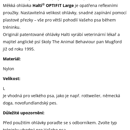
®
Měkká ohlávka
Halti
OPTIFIT Large
je opatřena reflexními
proužky. Nastavitelná velikost ohlávky, snadné zapínání pomocí
plastové přezky – vše pro větší pohodlí Vašeho psa během
tréninku.
Originál patentované ohlávky Halti vyrábí veterinární lékař a
majitel anglické psí školy The Animal Behaviour pan Mugford
již od roku 1995.
Materiál:
Nylon
Velikost:
L
Je vhodná pro velkého psa, jako je např. rottweiler, německá
doga, novofundlandský pes.
Důležité upozornění:
Před použitím ohlávky poraďte se s odborníkem. Zvolte typ
tréninku vhodný pro Vašeho psa.