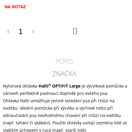
U
J
Měrná
NA DOTAZ
E
cena:
M
E
DO
KOŠÍKU
CANIBIT
PŠTROSÍ
PIŠKOTY
600G
169
POPIS
Kč
ZNAČKA
®
Nylonová ohlávka
Halti
OPTIFIT Large
je výcviková pomůcka a
zároveň perfektně padnoucí doplněk pro Vašeho psa.
Ohlávka Halti umožňuje jemné ovládání psa při chůzi na
vodítku. Ideální pomůcka při výcviku a výchově nebo při
odnaučování psa nevhodnému chování při chůzi na vodítku
(např. tahání či skákání). Použití ohlávky uvítají zejména lidé se
slabším úchopem v ruce (např. starší lidé).