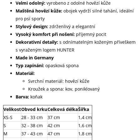
Velmi odolný:
vyrobeno z odolné hovězí kůže
Maštěná hovězí kůže:
obojek vydrží silné tahání, ideální
pro psí sporty
Stylový design:
zdrženlivý a elegantní
Vysoký komfort při nošení:
příjemný pocit
Dekorativní detaily:
s odnímatelným koženým příveškem
s vyraženým logem HUNTER
Made in Germany
Typ zapínání:
opasková spona
Materiál:
Svrchní materiál: hovězí kůže
Kroužek a spona: kov, poniklovaný
Barva:
koňak
Velikost
Obvod krku
Celková délka
Šířka
XS-S
28 - 33 cm
37 cm
1,4 cm
S
32 - 38 cm
42 cm
1,6 cm
M
37 - 43 cm
47 cm
1,8 cm