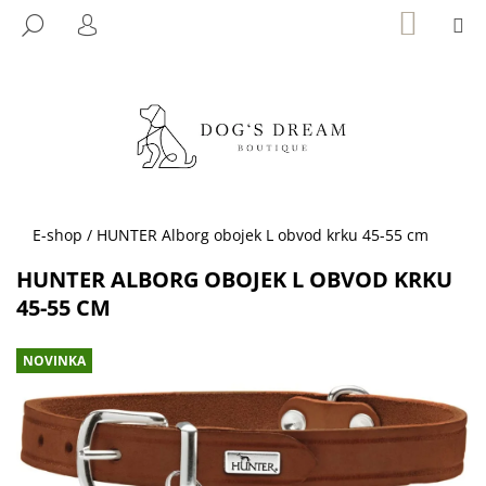
K
Přejít
NÁKUP
M
HLEDAT
KOŠÍK
na
O
PŘIHLÁŠENÍ
ZPĚT
ZPĚT
obsah
Š
Í
C
K
O
P
O
T
Domů
E-shop
/
HUNTER Alborg obojek L obvod krku 45-55 cm
Ř
HUNTER ALBORG OBOJEK L OBVOD KRKU
E
45-55 CM
B
U
NOVINKA
J
E
T
E
N