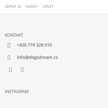
ZEPTAT SE
HLÍDAT
SDÍLET
Z
Á
KONTAKT
P
A
+420 774 328 010
T
Í
info@dogsdream.cz
Facebook
Instagram
INSTAGRAM