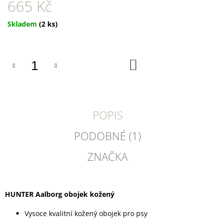
U
665 Kč
J
E
Měrná
Skladem
(2 ks)
M
cena:
E
DOKAS
DO
KOŠÍKU
KACHNÍ
PRSA
PROUŽKY
250
G
POPIS
199
Kč
PODOBNÉ (1)
ZNAČKA
HUNTER Aalborg obojek kožený
Vysoce kvalitní kožený obojek pro psy