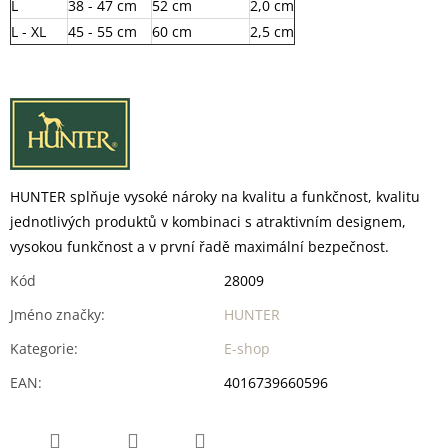
L
38 - 47 cm
52 cm
2,0 cm
L - XL
45 - 55 cm
60 cm
2,5 cm
HUNTER splňuje vysoké nároky na kvalitu a funkčnost, kvalitu
jednotlivých produktů v kombinaci s atraktivním designem,
vysokou funkčnost a v první řadě maximální bezpečnost.
Kód
28009
Jméno značky
:
HUNTER
Kategorie
:
E-shop
EAN
:
4016739660596