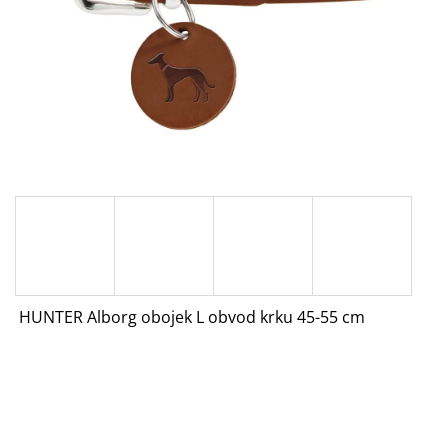
A
J
Í
T
?
HLEDAT
HUNTER Alborg obojek L obvod krku 45-55 cm
D
O
P
O
R
U
Č