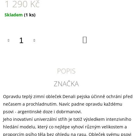
U
1 290 Kč
J
E
Měrná
Skladem
(1 ks)
M
cena:
E
YOGGIES
DO
KOŠÍKU
KUŘECÍ
A
HOVĚZÍ
MASO,
GRANULE
LISOVANÉ
POPIS
ZA
STUDENA
ZNAČKA
361
Kč
Opravdu teplý zimní obleček Denali pejska účinně ochrání před
nečasem a prochladnutím. Navíc padne opravdu každému
psovi - argentinské doze i dobrmanovi.
Jeho inovativní univerzální střih je totiž výsledkem intenzivního
hledání modelu, který co nejlépe vyhoví různým velikostem a
proporcím psího těla bez ohledu na rasu. Obleček svému psovi