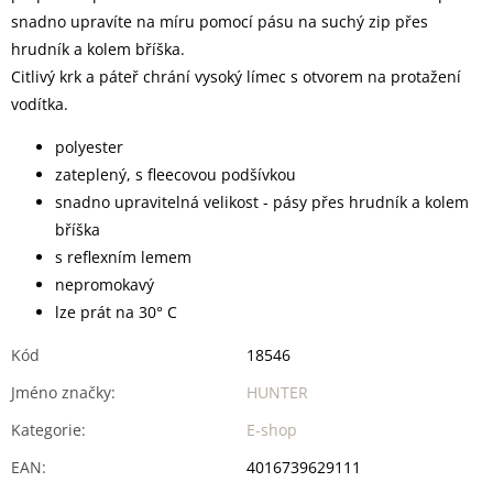
snadno upravíte na míru pomocí pásu na suchý zip přes
hrudník a kolem bříška.
Citlivý krk a páteř chrání vysoký límec s otvorem na protažení
vodítka.
polyester
zateplený, s fleecovou podšívkou
snadno upravitelná velikost - pásy přes hrudník a kolem
bříška
s reflexním lemem
nepromokavý
lze prát na 30° C
Kód
18546
Jméno značky
:
HUNTER
Kategorie
:
E-shop
EAN
:
4016739629111