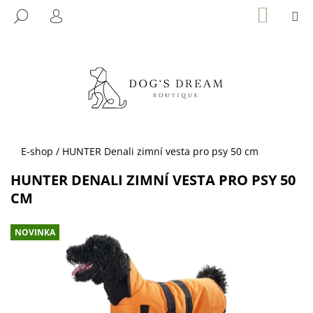
K
Přejít
NÁKUP
M
HLEDAT
KOŠÍK
na
O
PŘIHLÁŠENÍ
ZPĚT
ZPĚT
obsah
Š
Í
C
K
O
P
O
T
Domů
E-shop
/
HUNTER Denali zimní vesta pro psy 50 cm
Ř
HUNTER DENALI ZIMNÍ VESTA PRO PSY 50
E
CM
B
U
NOVINKA
J
E
T
E
N