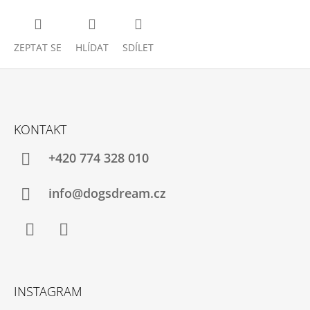
ZEPTAT SE
HLÍDAT
SDÍLET
Z
Á
KONTAKT
P
A
+420 774 328 010
T
Í
info@dogsdream.cz
Facebook
Instagram
INSTAGRAM