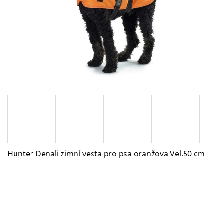
A
J
Í
T
?
HLEDAT
Hunter Denali zimní vesta pro psa oranžova Vel.50 cm
D
O
P
O
R
U
Č