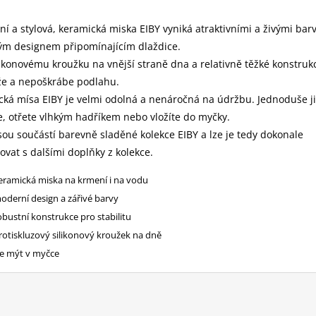
ní a stylová, keramická miska EIBY vyniká atraktivními a živými bar
ým designem připomínajícím dlaždice.
likonovému kroužku na vnější straně dna a relativně těžké konstruk
že a nepoškrábe podlahu.
ká mísa EIBY je velmi odolná a nenáročná na údržbu. Jednoduše ji
, otřete vlhkým hadříkem nebo vložíte do myčky.
sou součástí barevně sladěné kolekce EIBY a lze je tedy dokonale
vat s dalšími doplňky z kolekce.
eramická miska na krmení i na vodu
oderní design a zářivé barvy
obustní konstrukce pro stabilitu
rotiskluzový silikonový kroužek na dně
ze mýt v myčce