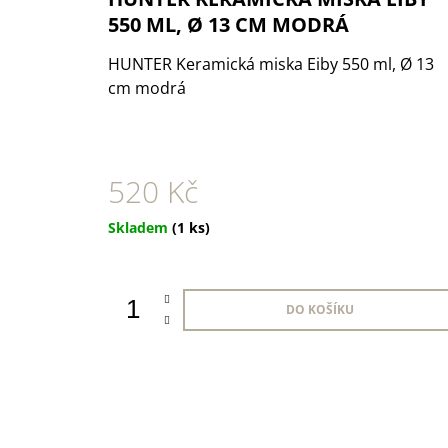
1 KS
550 ML, Ø 13 CM MODRÁ
35 Kč
HUNTER Keramická miska Eiby 550 ml, Ø 13
cm modrá
520 Kč
Měrná
Skladem
(1 ks)
cena:
DO KOŠÍKU