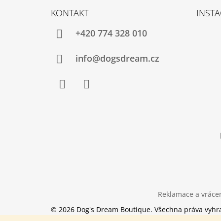
Á
KONTAKT
INST
P
A
+420 774 328 010
T
Í
info@dogsdream.cz
Facebook
Instagram
Reklamace a vrácen
© 2026 Dog's Dream Boutique. Všechna práva vyhr