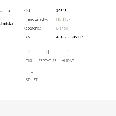
vami a
Kód
30648
Jméno značky
:
HUNTER
ci miska
Kategorie
:
E-shop
EAN
:
4016739686497
TISK
ZEPTAT SE
HLÍDAT
SDÍLET