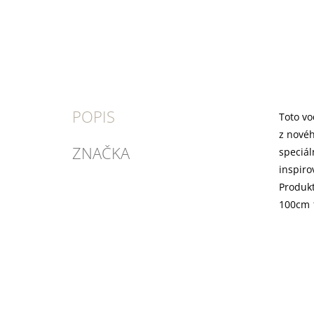
POPIS
Toto vo
z novéh
ZNAČKA
speciál
inspiro
Produkt
100cm 