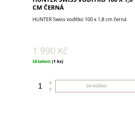
1 KS
CM ČERNÁ
35 Kč
HUNTER Swiss vodítko 100 x 1,8 cm černá
1 990 Kč
Měrná
Skladem
(1 ks)
cena:
DO KOŠÍKU