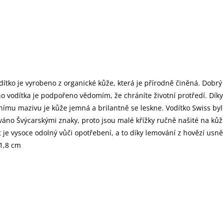
dítko je vyrobeno z organické kůže, která je přírodně činěná. Dobrý
o vodítka je podpořeno vědomím, že chráníte životní protředí. Díky
nímu mazivu je kůže jemná a brilantně se leskne. Vodítko Swiss byl
váno Švýcarskými znaky, proto jsou malé křížky ručně našité na kůži
 je vysoce odolný vůči opotřebení, a to díky lemování z hovězí usně
1,8 cm