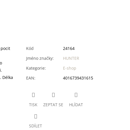
 pocit
Kód
24164
Jméno značky
:
HUNTER
o
Kategorie
:
E-shop
.
. Délka
EAN
:
4016739431615
TISK
ZEPTAT SE
HLÍDAT
SDÍLET