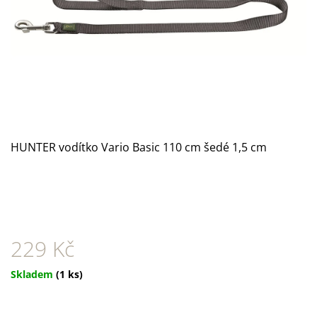
A
J
Í
T
?
HUNTER vodítko Vario Basic 110 cm šedé 1,5 cm
HLEDAT
D
O
229 Kč
P
O
Měrná
Skladem
(1 ks)
R
cena:
U
Č