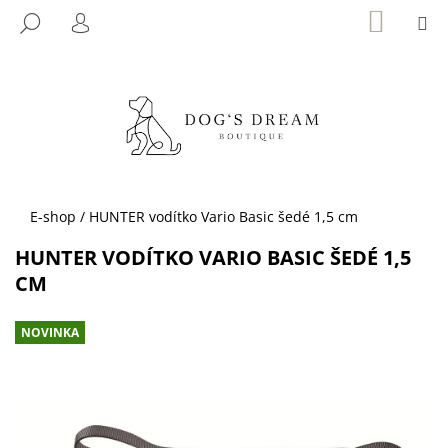
K
Přejít
NÁKUP
M
HLEDAT
KOŠÍK
na
O
PŘIHLÁŠENÍ
ZPĚT
ZPĚT
obsah
Š
Í
C
K
O
P
O
T
Domů
E-shop
/
HUNTER vodítko Vario Basic šedé 1,5 cm
Ř
HUNTER VODÍTKO VARIO BASIC ŠEDÉ 1,5
E
CM
B
U
NOVINKA
J
E
T
E
N