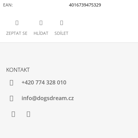
EAN
:
4016739475329
ZEPTAT SE
HLÍDAT
SDÍLET
Z
Á
KONTAKT
P
A
+420 774 328 010
T
Í
info@dogsdream.cz
Facebook
Instagram