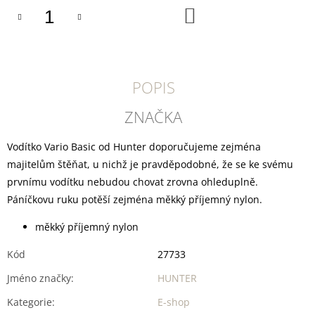
U
DO
J
KOŠÍKU
E
M
E
POPIS
DOKAS
TYČINKY
Z
ZNAČKA
HOVĚZÍ
KŮŽE
OBALENÉ
Vodítko Vario Basic od Hunter doporučujeme zejména
KACHNÍM
majitelům štěňat, u nichž je pravděpodobné, že se ke svému
200
prvnímu vodítku nebudou chovat zrovna ohleduplně.
G
Páníčkovu ruku potěší zejména měkký příjemný nylon.
199
Kč
měkký příjemný nylon
Kód
27733
Jméno značky
:
HUNTER
Kategorie
:
E-shop