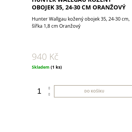
1 KS
OBOJEK 35, 24-30 CM ORANŽOVÝ
35 Kč
Hunter Wallgau kožený obojek 35, 24-30 cm,
šířka 1,8 cm Oranžový
940 Kč
Měrná
Skladem
(1 ks)
cena:
DO KOŠÍKU