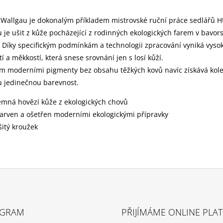
Wallgau je dokonalým příkladem mistrovské ruční práce sedlářů 
 je ušit z kůže pocházející z rodinných ekologických farem v bavor
 Díky specifickým podmínkám a technologii zpracování vyniká vyso
í a měkkostí, která snese srovnání jen s losí kůží.
m moderními pigmenty bez obsahu těžkých kovů navíc získává kol
 jedinečnou barevnost.
emná hovězí kůže z ekologických chovů
arven a ošetřen moderními ekologickými přípravky
šitý kroužek
AGRAM
PŘIJÍMÁME ONLINE PLA