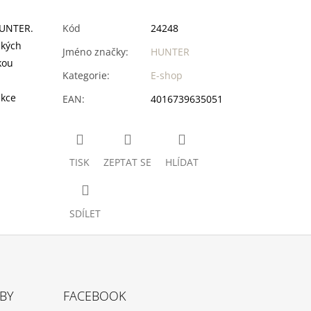
HUNTER.
Kód
24248
ských
Jméno značky
:
HUNTER
kou
Kategorie
:
E-shop
ekce
EAN
:
4016739635051
TISK
ZEPTAT SE
HLÍDAT
SDÍLET
TBY
FACEBOOK