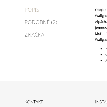
POPIS
Obojek 
Wallgau
PODOBNÉ (2)
Alpách.
jemnost
ZNAČKA
Moření
Wallgau
j
b
v
Z
Á
KONTAKT
INST
P