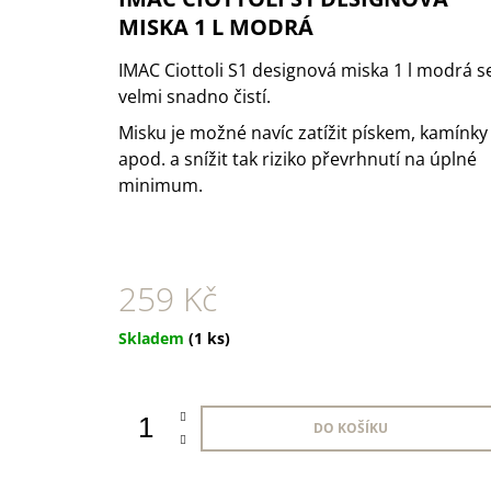
1 KS
MISKA 1 L MODRÁ
35 Kč
IMAC Ciottoli S1 designová miska 1 l modrá s
velmi snadno čistí.
Misku je možné navíc zatížit pískem, kamínky
apod. a snížit tak riziko převrhnutí na úplné
minimum.
259 Kč
Měrná
Skladem
(1 ks)
cena:
DO KOŠÍKU