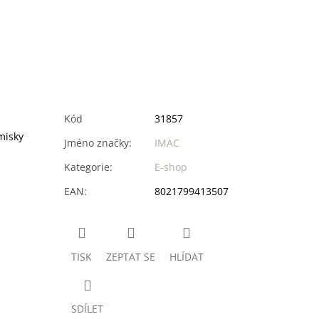
Kód
31857
misky
Jméno značky
:
IMAC
Kategorie
:
E-shop
EAN
:
8021799413507
TISK
ZEPTAT SE
HLÍDAT
SDÍLET