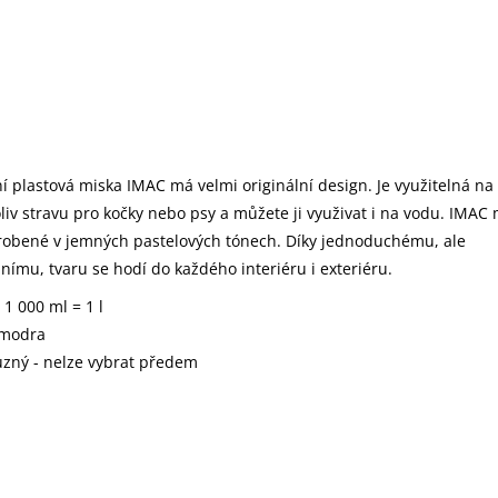
 plastová miska IMAC má velmi originální design. Je využitelná na
liv stravu pro kočky nebo psy a můžete ji využivat i na vodu. IMAC 
robené v jemných pastelových tónech. Díky jednoduchému, ale
lnímu, tvaru se hodí do každého interiéru i exteriéru.
1 000 ml = 1 l
modra
ůzný - nelze vybrat předem