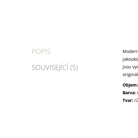
POPIS
Moderní
jakouko
SOUVISEJÍCÍ (5)
jsou vy
originá
Objem:
Barva:
Tvar:
r