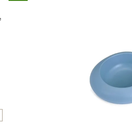
45 Kč
199 Kč
e