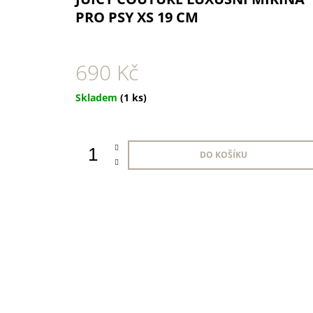
1 KS
PRO PSY XS 19 CM
35 Kč
690 Kč
Měrná
Skladem
(1 ks)
cena:
DO KOŠÍKU