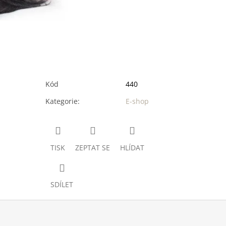
Kód
440
Kategorie
:
E-shop
TISK
ZEPTAT SE
HLÍDAT
SDÍLET