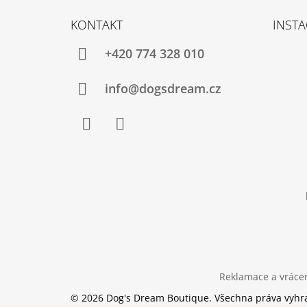
Z
Á
KONTAKT
INST
P
A
+420 774 328 010
T
Í
info@dogsdream.cz
Facebook
Instagram
Reklamace a vrácen
© 2026 Dog's Dream Boutique. Všechna práva vyhr