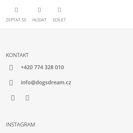
ZEPTAT SE
HLÍDAT
SDÍLET
Z
Á
KONTAKT
P
A
+420 774 328 010
T
Í
info@dogsdream.cz
Facebook
Instagram
INSTAGRAM