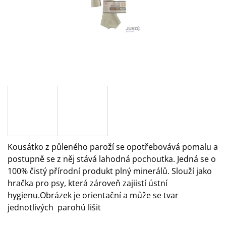
A
J
Í
T
?
HLEDAT
Kousátko z půleného paroží se opotřebovává pomalu a
postupně se z něj stává lahodná pochoutka. Jedná se o
D
O
100% čistý přírodní produkt plný minerálů. Slouží jako
P
hračka pro psy, která zároveň zajiistí ústní
O
hygienu.Obrázek je orientační a může se tvar
R
jednotlivých parohú lišit
U
Č