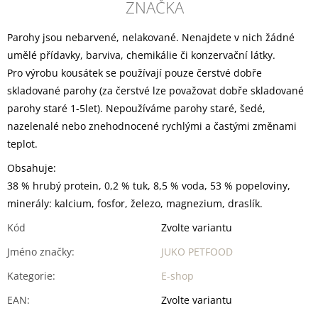
ZNAČKA
Parohy jsou nebarvené, nelakované. Nenajdete v nich žádné
umělé přídavky, barviva, chemikálie či konzervační látky.
Pro výrobu kousátek se používají pouze čerstvé dobře
skladované parohy (za čerstvé lze považovat dobře skladované
parohy staré 1-5let). Nepoužíváme parohy staré, šedé,
nazelenalé nebo znehodnocené rychlými a častými změnami
teplot.
Obsahuje:
38 % hrubý protein, 0,2 % tuk, 8,5 % voda, 53 % popeloviny,
minerály: kalcium, fosfor, železo, magnezium, draslík.
Kód
Zvolte variantu
Jméno značky
:
JUKO PETFOOD
Kategorie
:
E-shop
EAN
:
Zvolte variantu