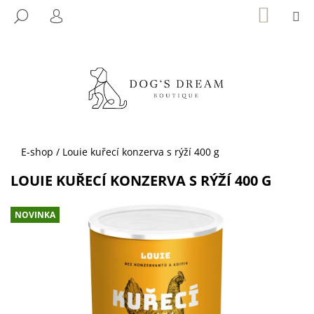
K
Přejít
NÁKUP
M
HLEDAT
KOŠÍK
na
O
PŘIHLÁŠENÍ
ZPĚT
ZPĚT
obsah
Š
Í
C
K
O
P
O
T
Domů
E-shop
/
Louie kuřecí konzerva s rýží 400 g
Ř
LOUIE KUŘECÍ KONZERVA S RÝŽÍ 400 G
E
B
NOVINKA
U
J
E
T
E
N