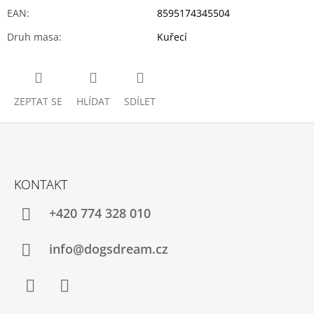
EAN
:
8595174345504
Druh masa
:
Kuřecí
ZEPTAT SE
HLÍDAT
SDÍLET
Z
Á
KONTAKT
P
A
+420 774 328 010
T
Í
info@dogsdream.cz
Facebook
Instagram