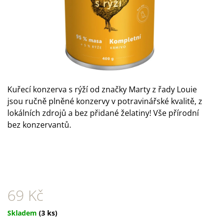
A
J
Í
T
?
Kuřecí konzerva s rýží od značky Marty z řady Louie
jsou ručně plněné konzervy v potravinářské kvalitě, z
lokálních zdrojů a bez přidané želatiny! Vše přírodní
HLEDAT
bez konzervantů.
D
O
P
O
69 Kč
R
U
Č
Měrná
Skladem
(3 ks)