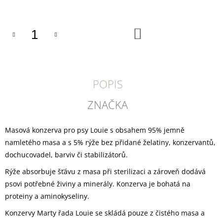
U
cena:
J
E
M
DO
KOŠÍKU
E
DOKAS
TYČINKY
Z
POPIS
HOVĚZÍ
KŮŽE
ZNAČKA
OBALENÉ
KUŘECÍM
200
G
Masová konzerva pro psy Louie s obsahem 95% jemně
199
namletého masa a s 5% rýže bez přidané želatiny, konzervantů,
Kč
dochucovadel, barviv či stabilizátorů.
Rýže absorbuje šťávu z masa při sterilizaci a zároveň dodává
psovi potřebné živiny a minerály. Konzerva je bohatá na
proteiny a aminokyseliny.
Konzervy Marty řada Louie se skládá pouze z čistého masa a