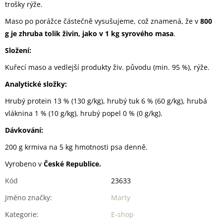
trošky rýže.
Maso po porážce částečně vysušujeme, což znamená, že v
800
g je zhruba tolik živin, jako v 1 kg syrového masa
.
Složení:
Kuřecí maso a vedlejší produkty živ. původu (min. 95 %), rýže.
Analytické složky:
Hrubý protein 13 % (130 g/kg), hrubý tuk 6 % (60 g/kg), hrubá
vláknina 1 % (10 g/kg), hrubý popel 0 % (0 g/kg).
Dávkování:
200 g krmiva na 5 kg hmotnosti psa denně.
Vyrobeno v
České Republice.
Kód
23633
Jméno značky
:
Marty
Kategorie
:
E-shop