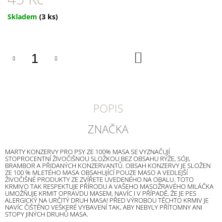
U
J
Měrná
Skladem
(3 ks)
E
cena:
M
E
DO
KOŠÍKU
CANIBIT
PŠTROSÍ
PIŠKOTY
600G
169
POPIS
Kč
ZNAČKA
MARTY KONZERVY PRO PSY ZE 100% MASA SE VYZNAČUJÍ
STOPROCENTNÍ ŽIVOČIŠNOU SLOŽKOU BEZ OBSAHU RÝŽE, SÓJI,
BRAMBOR A PŘIDANÝCH KONZERVANTŮ. OBSAH KONZERVY JE SLOŽEN
ZE 100 % MLETÉHO MASA OBSAHUJÍCÍ POUZE MASO A VEDLEJŠÍ
ŽIVOČIŠNÉ PRODUKTY ZE ZVÍŘETE UVEDENÉHO NA OBALU. TOTO
KRMIVO TAK RESPEKTUJE PŘÍRODU A VAŠEHO MASOŽRAVÉHO MILÁČKA
UMOŽŇUJE KRMIT OPRAVDU MASEM, NAVÍC I V PŘÍPADĚ, ŽE JE PES
ALERGICKÝ NA URČITÝ DRUH MASA! PŘED VÝROBOU TĚCHTO KRMIV JE
NAVÍC ČIŠTĚNO VEŠKERÉ VYBAVENÍ TAK, ABY NEBYLY PŘÍTOMNY ANI
STOPY JINÝCH DRUHŮ MASA.