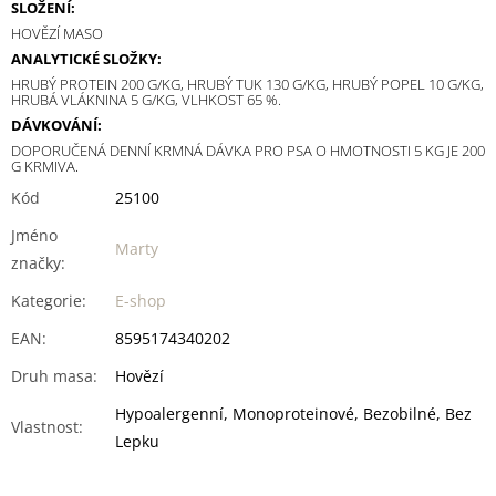
SLOŽENÍ:
HOVĚZÍ MASO
ANALYTICKÉ SLOŽKY:
HRUBÝ PROTEIN 200 G/KG, HRUBÝ TUK 130 G/KG, HRUBÝ POPEL 10 G/KG,
HRUBÁ VLÁKNINA 5 G/KG, VLHKOST 65 %.
DÁVKOVÁNÍ:
DOPORUČENÁ DENNÍ KRMNÁ DÁVKA PRO PSA O HMOTNOSTI 5 KG JE 200
G KRMIVA.
Kód
25100
Jméno
Marty
značky
:
Kategorie
:
E-shop
EAN
:
8595174340202
Druh masa
:
Hovězí
Hypoalergenní, Monoproteinové, Bezobilné, Bez
Vlastnost
:
Lepku