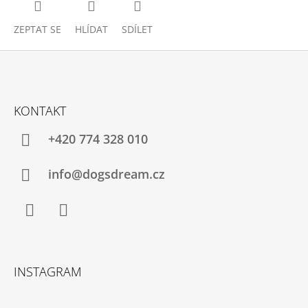
ZEPTAT SE
HLÍDAT
SDÍLET
Z
Á
KONTAKT
P
A
+420 774 328 010
T
Í
info@dogsdream.cz
Facebook
Instagram
INSTAGRAM