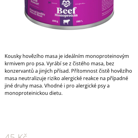
A
J
Í
T
?
Kousky hovězího masa je ideálním monoproteinovým
krmivem pro psa. Vyrábí se z čistého masa, bez
konzervantů a jiných přísad. Přítomnost čistě hovězího
HLEDAT
masa neutralizuje riziko alergické reakce na případné
jiné druhy masa. Vhodné i pro alergické psy a
monoproteinickou dietu.
D
O
P
O
R
U
Č
45 Kč