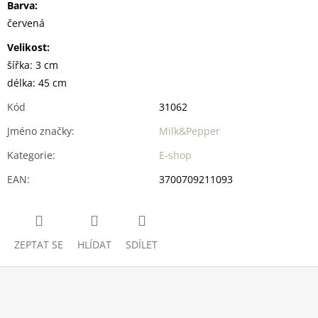
Barva:
červená
Velikost:
šířka: 3 cm
délka: 45 cm
Kód
31062
Jméno značky
:
Milk&Pepper
Kategorie
:
E-shop
EAN
:
3700709211093
ZEPTAT SE
HLÍDAT
SDÍLET
Z