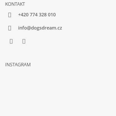
Á
KONTAKT
P
A
+420 774 328 010
T
Í
info@dogsdream.cz
Facebook
Instagram
INSTAGRAM