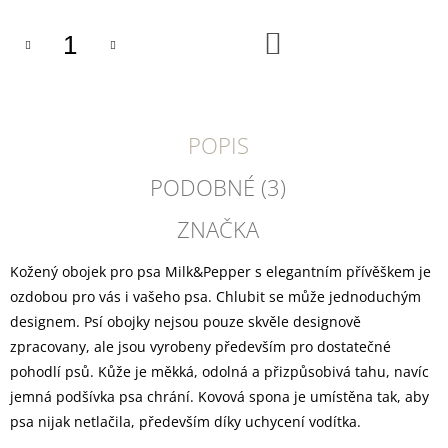
U
J
DO
E
KOŠÍKU
M
E
DOKAS
POPIS
KACHNÍ
PRSA
PROUŽKY
PODOBNÉ (3)
250
G
ZNAČKA
199
Kč
Kožený obojek pro psa Milk&Pepper s elegantním přívěškem je
ozdobou pro vás i vašeho psa. Chlubit se může jednoduchým
designem. Psí obojky nejsou pouze skvěle designově
zpracovany, ale jsou vyrobeny především pro dostatečné
pohodlí psů. Kůže je měkká, odolná a přizpůsobivá tahu, navíc
jemná podšívka psa chrání. Kovová spona je umístěna tak, aby
psa nijak netlačila, především díky uchycení vodítka.