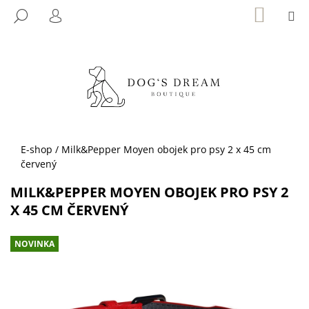
K
Přejít
NÁKUP
M
HLEDAT
KOŠÍK
na
O
PŘIHLÁŠENÍ
ZPĚT
ZPĚT
obsah
Š
Í
C
K
O
P
O
T
Domů
E-shop
/
Milk&Pepper Moyen obojek pro psy 2 x 45 cm
Ř
červený
E
MILK&PEPPER MOYEN OBOJEK PRO PSY 2
B
X 45 CM ČERVENÝ
U
J
NOVINKA
E
T
E
N