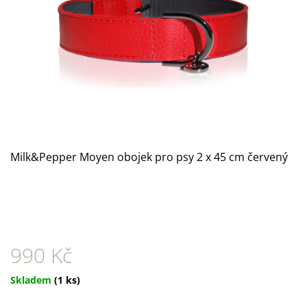
A
J
Í
T
?
Milk&Pepper Moyen obojek pro psy 2 x 45 cm červený
HLEDAT
D
O
P
990 Kč
O
R
Měrná
Skladem
(1 ks)
U
cena:
Č