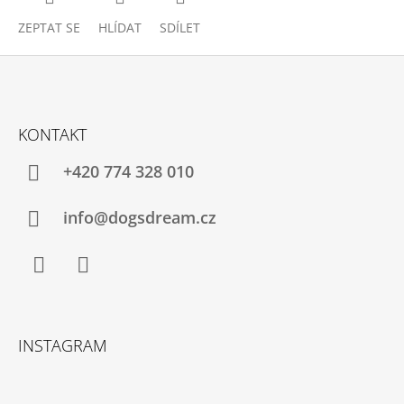
ZEPTAT SE
HLÍDAT
SDÍLET
Z
Á
KONTAKT
P
A
+420 774 328 010
T
Í
info@dogsdream.cz
Facebook
Instagram
INSTAGRAM