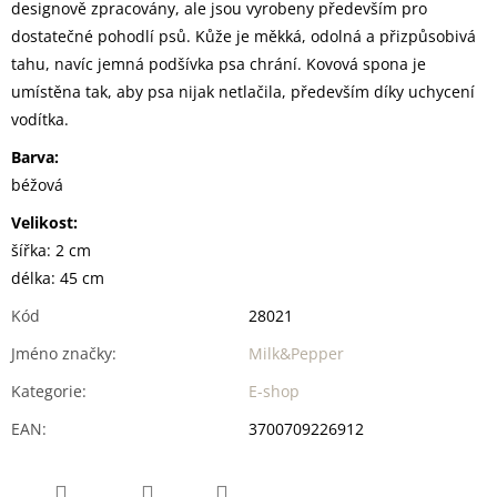
designově zpracovány, ale jsou vyrobeny především pro
dostatečné pohodlí psů. Kůže je měkká, odolná a přizpůsobivá
tahu, navíc jemná podšívka psa chrání. Kovová spona je
umístěna tak, aby psa nijak netlačila, především díky uchycení
vodítka.
Barva:
béžová
Velikost:
šířka: 2 cm
délka: 45 cm
Kód
28021
Jméno značky
:
Milk&Pepper
Kategorie
:
E-shop
EAN
:
3700709226912