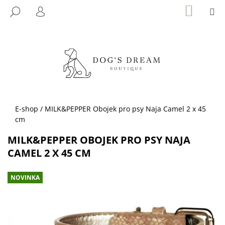
K
Přejít
NÁKUP
M
HLEDAT
KOŠÍK
na
O
PŘIHLÁŠENÍ
ZPĚT
ZPĚT
obsah
Š
Í
C
K
O
P
O
T
Domů
E-shop
/
MILK&PEPPER Obojek pro psy Naja Camel 2 x 45
Ř
cm
E
MILK&PEPPER OBOJEK PRO PSY NAJA
B
CAMEL 2 X 45 CM
U
J
NOVINKA
E
T
E
N