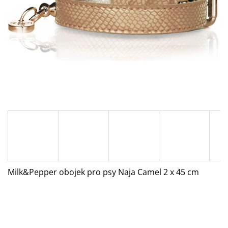
A
J
Í
T
?
HLEDAT
D
O
Milk&Pepper obojek pro psy Naja Camel 2 x 45 cm
P
O
R
U
Č