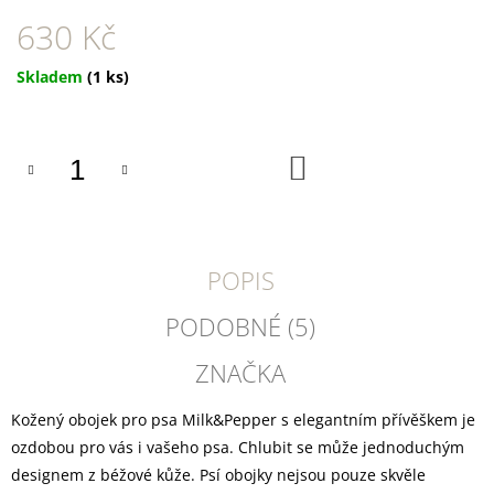
U
J
630 Kč
E
M
Měrná
Skladem
(1 ks)
E
cena:
SUŠENÉ
VEPŘOVÉ
DO
UCHO
KOŠÍKU
45
Kč
POPIS
PODOBNÉ (5)
ZNAČKA
Kožený obojek pro psa Milk&Pepper s elegantním přívěškem je
ozdobou pro vás i vašeho psa. Chlubit se může jednoduchým
designem z béžové kůže. Psí obojky nejsou pouze skvěle