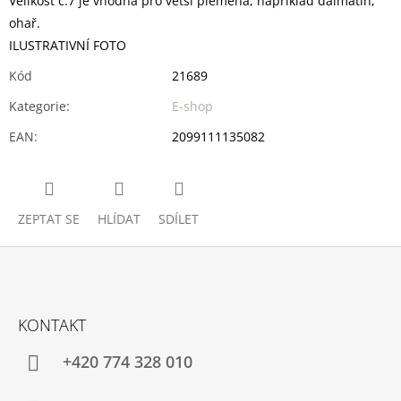
Velikost č.7 je vhodná pro větší plemena, například dalmatin,
ohař.
ILUSTRATIVNÍ FOTO
Kód
21689
Kategorie
:
E-shop
EAN
:
2099111135082
ZEPTAT SE
HLÍDAT
SDÍLET
Z
Á
KONTAKT
P
A
+420 774 328 010
T