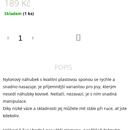
189 Kč
U
J
E
Měrná
Skladem
(1 ks)
M
cena:
E
DOKAS
DO
KOŠÍKU
TYČINKY
Z
HOVĚZÍ
KŮŽE
OBALENÉ
KUŘECÍM
POPIS
200
G
Nylonový náhubek s kvalitní plastovou sponou se rychle a
199
snadno nasazuje. Je příjemnější variantou pro psy, kterým
Kč
nesedí náhubky kovové. Netlačí, nezavazí, je s ním snadná
manipulace.
Díky nízké váze a skladnosti jej můžete mít stále při ruce, ať jste
kdekoliv.