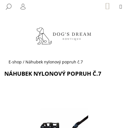
K
Přejít
NÁKUP
M
HLEDAT
KOŠÍK
na
O
PŘIHLÁŠENÍ
ZPĚT
ZPĚT
obsah
Š
Í
C
K
O
P
O
T
Domů
E-shop
/
Náhubek nylonový popruh č.7
Ř
NÁHUBEK NYLONOVÝ POPRUH Č.7
E
B
U
J
E
T
E
N