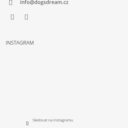
Í
info@dogsdream.cz
Facebook
Instagram
INSTAGRAM
Sledovat na Instagramu