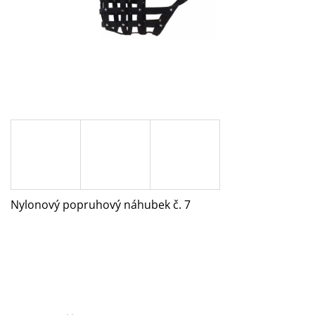
A
J
Í
T
?
HLEDAT
Nylonový popruhový náhubek č. 7
D
O
P
O
R
U
Č