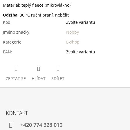
Materiál: teplý fleece (mikrovlákno)
Údržba:
30 °C ruční praní, nebělit
Kód
Zvolte variantu
Jméno značky
:
Nobby
Kategorie
:
E-shop
EAN
:
Zvolte variantu
ZEPTAT SE
HLÍDAT
SDÍLET
Z
Á
KONTAKT
P
A
+420 774 328 010