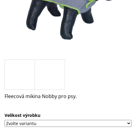
A
J
Í
T
?
HLEDAT
Fleecová mikina Nobby pro psy.
D
O
P
O
Velikost výrobku
R
U
Č