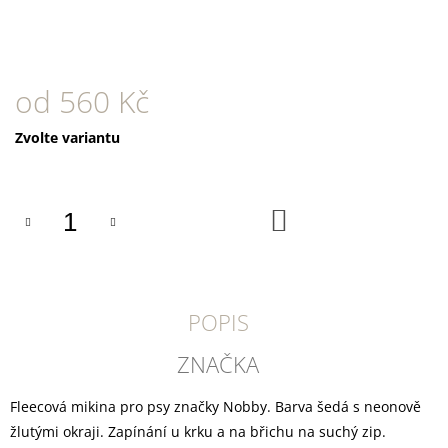
U
J
E
M
E
od
560 Kč
SUŠENÉ
Měrná
Zvolte variantu
VEPŘOVÉ
UCHO
cena:
45
Kč
DO
KOŠÍKU
POPIS
ZNAČKA
Fleecová mikina pro psy značky Nobby. Barva šedá s
neonově
žlutými okraji.
Zapínání u krku a na břichu na suchý zip.