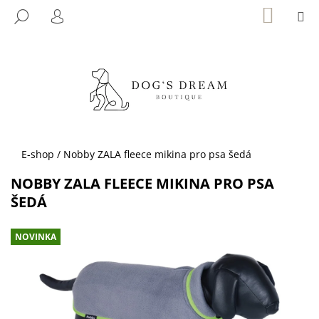
K
Přejít
NÁKUP
M
HLEDAT
KOŠÍK
na
O
PŘIHLÁŠENÍ
ZPĚT
ZPĚT
obsah
Š
Í
C
K
O
P
O
T
Domů
E-shop
/
Nobby ZALA fleece mikina pro psa šedá
Ř
NOBBY ZALA FLEECE MIKINA PRO PSA
E
ŠEDÁ
B
U
NOVINKA
J
E
T
E
N