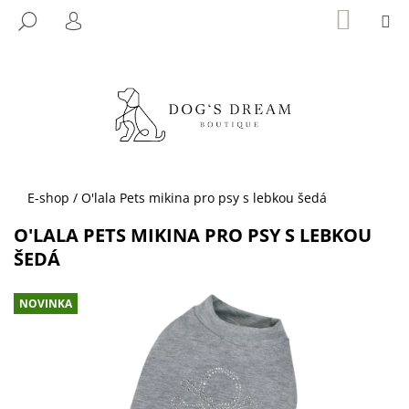
K
Přejít
NÁKUP
M
HLEDAT
KOŠÍK
na
O
PŘIHLÁŠENÍ
ZPĚT
ZPĚT
obsah
Š
Í
C
K
O
P
O
T
Domů
E-shop
/
O'lala Pets mikina pro psy s lebkou šedá
Ř
O'LALA PETS MIKINA PRO PSY S LEBKOU
E
ŠEDÁ
B
U
NOVINKA
J
E
T
E
N