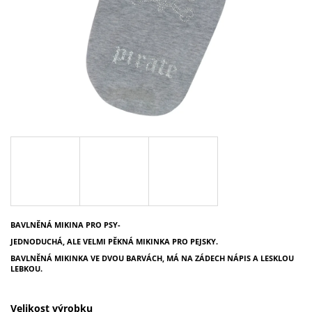
A
J
Í
T
?
HLEDAT
D
BAVLNĚNÁ MIKINA PRO PSY-
O
JEDNODUCHÁ, ALE VELMI PĚKNÁ MIKINKA PRO PEJSKY.
P
O
BAVLNĚNÁ MIKINKA VE DVOU BARVÁCH, MÁ NA ZÁDECH NÁPIS A LESKLOU
LEBKOU.
R
U
Č
Velikost výrobku