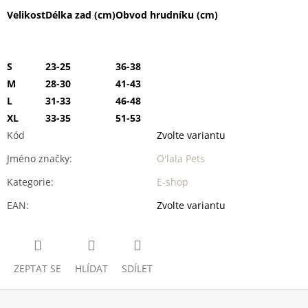
Velikost
Délka zad (cm)
Obvod hrudníku (cm)
S
23-25
36-38
M
28-30
41-43
L
31-33
46-48
XL
33-35
51-53
Kód
Zvolte variantu
Jméno značky
:
O'lala Pets
Kategorie
:
E-shop
EAN
:
Zvolte variantu
ZEPTAT SE
HLÍDAT
SDÍLET