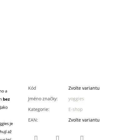
Kód
Zvolte variantu
ho a
Jméno značky
:
yoggies
in
bez
Jako
Kategorie
:
E-shop
EAN
:
Zvolte variantu
gies je
hují až
ousání