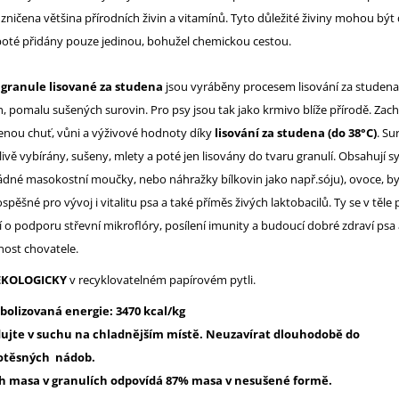
zničena většina přírodních živin a vitamínů. Tyto důležité živiny mohou být
poté přidány pouze jedinou, bohužel chemickou cestou.
 granule lisované za studena
jsou vyráběny procesem lisování za studena
, pomalu sušených surovin. Pro psy jsou tak jako krmivo blíže přírodě. Zach
zenou chuť, vůni a výživové hodnoty díky
lisování za studena (do 38°C)
. Su
livě vybírány, sušeny, mlety a poté jen lisovány do tvaru granulí. Obsahují s
dné masokostní moučky, nebo náhražky bílkovin jako např.sóju), ovoce, by
ospěšné pro vývoj i vitalitu psa a také příměs živých laktobacilů. Ty se v těle 
í o podporu střevní mikroflóry, posílení imunity a budoucí dobré zdraví psa 
ost chovatele.
EKOLOGICKY
v recyklovatelném papírovém pytli.
olizovaná energie: 3470 kcal/kg
ujte v suchu na chladnějším místě. Neuzavírat dlouhodobě do
otěsných nádob.
 masa v granulích odpovídá 87% masa v nesušené formě.