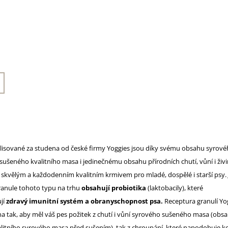
lisované za studena od české firmy Yoggies jsou díky svému obsahu syrové
ušeného kvalitního masa i jedinečnému obsahu přírodních chutí, vůní i živ
skvělým a každodenním kvalitním krmivem pro mladé, dospělé i starší psy. 
ranule tohoto typu na trhu
obsahují probiotika
(laktobacily), které
jí
zdravý imunitní systém a obranyschopnost psa.
Receptura granulí Yog
a tak, aby měl váš pes požitek z chutí i vůní syrového sušeného masa (obsa
litního syrového masa před sušením), tak z chroupání, které napodobuje k