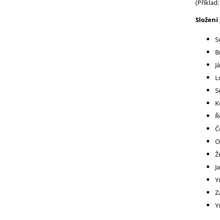
(Příklad
Složení 
S
B
J
L
S
K
Ř
Č
O
Ž
J
Y
Z
Y