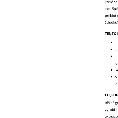
které se
jsou špi
prebioti
žaludku)
TENTO 
p
p
n
o
j
v
d
CO JSO
Běžné gr
vyrobí z
extrudac