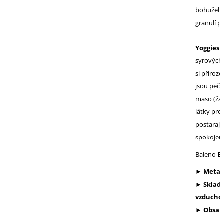
bohužel 
granulí 
Yoggies
syrových
si přiro
jsou peč
maso (žá
látky pr
postaraj
spokojen
Baleno
► Metab
► Sklad
vzduch
► Obsah