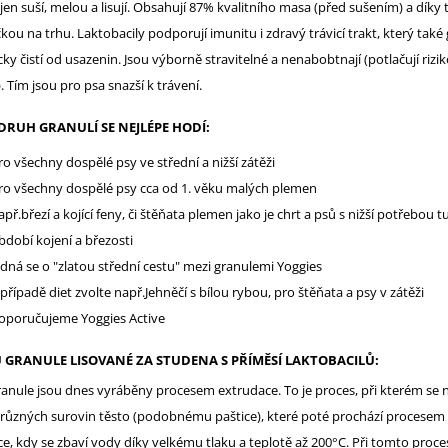
 jen suší, melou a lisují. Obsahují 87% kvalitního masa (před sušením) a díky
čkou na trhu. Laktobacily podporují imunitu i zdravý trávicí trakt, který také
cky čistí od usazenin. Jsou výborně stravitelné a nenabobtnají (potlačují rizik
. Tím jsou pro psa snazší k trávení.
DRUH GRANULÍ SE NEJLÉPE HODÍ:
ro všechny dospělé psy ve střední a nižší zátěži
ro všechny dospělé psy cca od 1. věku malých plemen
apř.březí a kojící feny, či štěňata plemen jako je chrt a psů s nižší potřebou t
bdobí kojení a březosti
edná se o "zlatou střední cestu" mezi granulemi Yoggies
 případě diet zvolte např.Jehněčí s bílou rybou, pro štěňata a psy v zátěži
oporučujeme Yoggies Active
U GRANULE LISOVANÉ ZA STUDENA S PŘÍMĚSÍ LAKTOBACILŮ:
anule jsou dnes vyráběny procesem extrudace. To je proces, při kterém se n
 různých surovin těsto (podobnému paštice), které poté prochází procesem
e, kdy se zbaví vody díky velkému tlaku a teplotě až 200°C. Při tomto proce