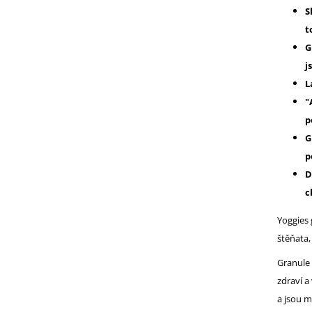
S
t
G
j
L
"
p
G
p
D
c
Yoggies 
štěňata,
Granule 
zdraví a
a jsou m