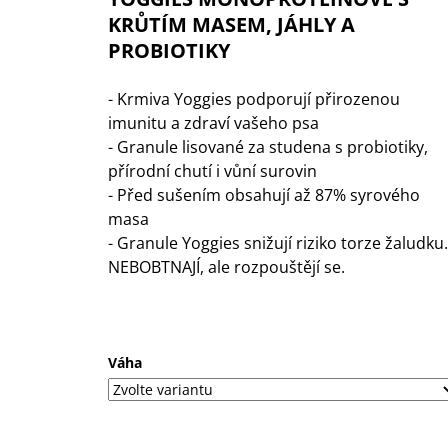
1 KS
KRŮTÍM MASEM, JÁHLY A
35 Kč
PROBIOTIKY
- Krmiva Yoggies podporují přirozenou
imunitu a zdraví vašeho psa
- Granule lisované za studena s probiotiky,
přírodní chutí i vůní surovin
- Před sušením obsahují až 87% syrového
masa
- Granule Yoggies snižují riziko torze žaludku.
NEBOBTNAJÍ, ale rozpouštějí se.
Váha