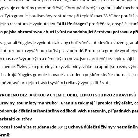
vyplavuje endorfiny (hormon štěstí). Chroupání tvrdých granulí také mechani
a. Tyto granule jsou lisovány za studena při teplotě max.38 °C bez použití ja
Jejich receptura je vyvinuta tzv.
"All Life Stages"
pro štěňata, dospělé i starš
 pejska ohromí svou chutí i vůní napodobující čerstvou potravu v př
a granulí Yoggies je vyvinuta tak, aby chuť, vůně a především složení granul
cí přirozenou a vyváženou kořist psa v přírodě. Proto jsou granule vyrobeny
ch masa ze švýcarských a německých chovů, jsou zaručeně bez lepku, sóji i
v chemie. Živiny jako proteiny, tuky, vitamíny, vláknina apod. jsou vždy výhr
ch zdrojů. Yoggies granule lisované za studena pejskům skvěle chutnají a js
ě zdravé pro jejich trávicí systém i celkový vývoj a fit život.
YROBENO BEZ JAKÉKOLIV CHEMIE, OBILÍ, LEPKU I SÓJI PRO ZDRAVÍ PSŮ
uroviny jsou mlety "nahrubo". Granule tak mají i prebiotický efekt, c
odporuje čištění střevní stěny od škodlivých usazenin, případných par
eristaltiku střev
roces lisování za studena (do 38°C) uchová důležité živiny v nezměně
ormě!