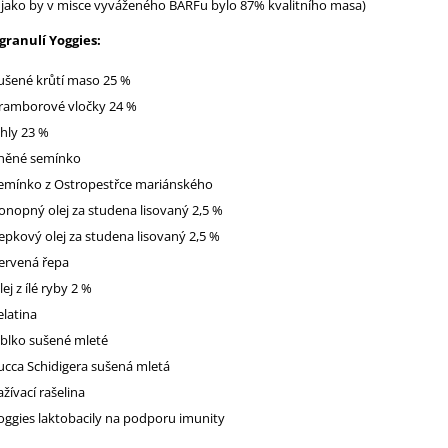
: jako by v misce vyváženého BARFu bylo 87% kvalitního masa)
granulí Yoggies:
ušené krůtí maso 25 %
ramborové vločky 24 %
áhly 23 %
něné semínko
emínko z Ostropestřce mariánského
onopný olej za studena lisovaný 2,5 %
epkový olej za studena lisovaný 2,5 %
ervená řepa
lej z ílé ryby 2 %
elatina
ablko sušené mleté
ucca Schidigera sušená mletá
ažívací rašelina
oggies laktobacily na podporu imunity