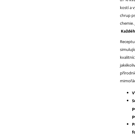
kostí a 
chrup ps
chemie. 
Každého
Receptur
simulují
kvalitní
jakékoli
přírodní
mimořádn
V
S
p
p
P
f