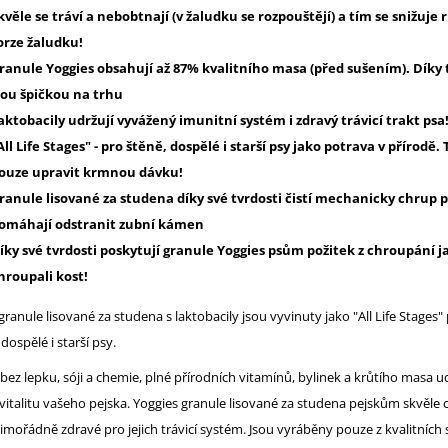
kvěle se tráví a nebobtnají (v žaludku se rozpouštějí) a tím se snižuje r
orze žaludku!
ranule Yoggies obsahují až 87% kvalitního masa (před sušením). Díky
sou špičkou na trhu
aktobacily udržují vyvážený imunitní systém i zdravý trávicí trakt psa
All Life Stages" - pro štěně, dospělé i starší psy jako potrava v přírodě.
ouze upravit krmnou dávku!
ranule lisované za studena díky své tvrdosti čistí mechanicky chrup p
omáhají odstranit zubní kámen
íky své tvrdosti poskytují granule Yoggies psům požitek z chroupání j
hroupali kost!
granule lisované za studena s laktobacily jsou vyvinuty jako "All Life Stages"
 dospělé i starší psy.
bez lepku, sóji a chemie, plné přírodních vitamínů, bylinek a krůtího masa ud
 vitalitu vašeho pejska. Yoggies granule lisované za studena pejskům skvěle 
imořádně zdravé pro jejich trávicí systém. Jsou vyráběny pouze z kvalitních 