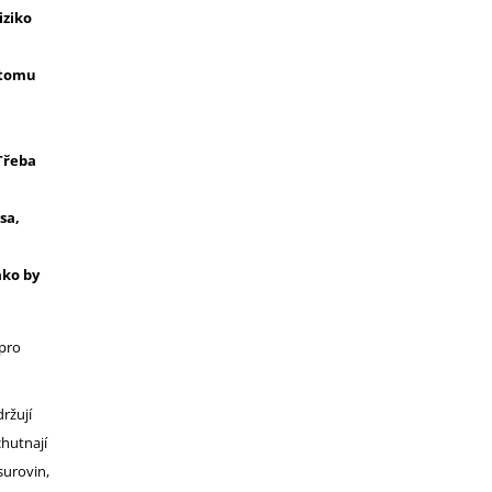
iziko
 tomu
!
 Třeba
sa,
ako by
 pro
ržují
chutnají
surovin,