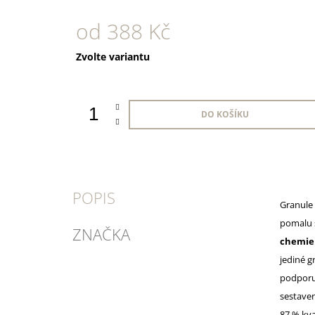
od
388 Kč
Měrná
Zvolte variantu
cena:
DO KOŠÍKU
POPIS
Granule 
pomalu s
ZNAČKA
chemie
jediné g
podporu
sestaven
87 % kva