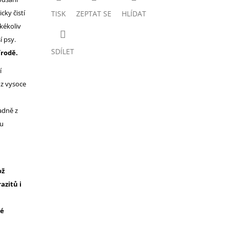
cky čistí
TISK
ZEPTAT SE
HLÍDAT
kékoliv
í psy.
SDÍLET
írodě.
í
 z vysoce
adně z
ou
ož
azitů i
né