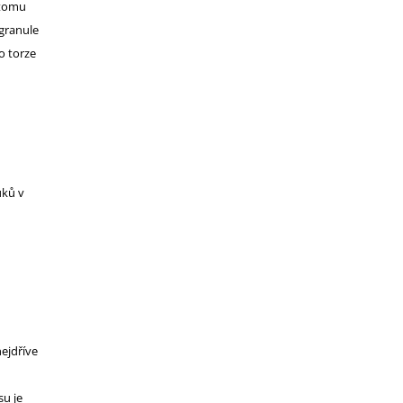
 tomu
 granule
o torze
uků v
ejdříve
su je