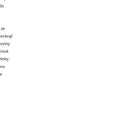
 do
 ze
ovávají
roviny
yrové
linky,
psa
a