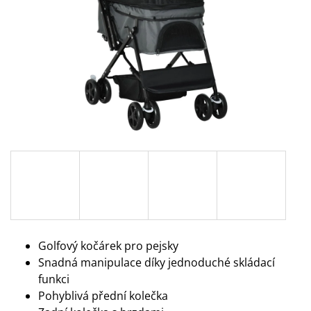
A
J
Í
T
?
HLEDAT
D
O
Golfový kočárek pro pejsky
P
O
Snadná manipulace
díky jednoduché
skládací
R
funkci
U
Pohyblivá přední kolečka
Č