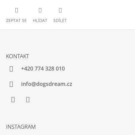
ZEPTAT SE
HLÍDAT
SDÍLET
Z
Á
KONTAKT
P
A
+420 774 328 010
T
Í
info@dogsdream.cz
Facebook
Instagram
INSTAGRAM