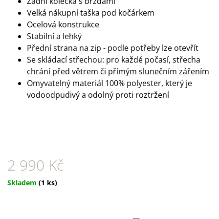
Zadní kolečka s brzdami
U
J
Velká nákupní taška pod kočárkem
E
Ocelová konstrukce
M
Stabilní a lehký
E
Přední strana na zip - podle potřeby lze otevřít
Se skládací střechou: pro každé počasí, střecha
DOKAS
TYČINKY
chrání před větrem či přímým slunečním zářením
Z
Omyvatelný materiál 100% polyester, který je
HOVĚZÍ
KŮŽE
vodoodpudivý
a
odolný proti roztržen
í
OBALENÉ
KACHNÍM
200
G
199
Kč
2 990 Kč
Měrná
Skladem
(1 ks)
cena: