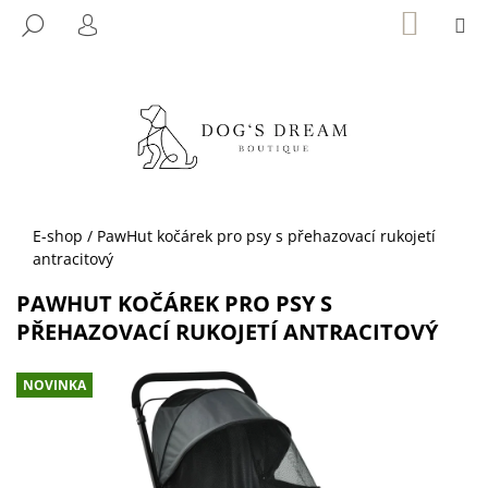
K
Přejít
NÁKUP
M
HLEDAT
KOŠÍK
na
O
PŘIHLÁŠENÍ
ZPĚT
ZPĚT
obsah
Š
Í
C
K
O
P
O
T
Domů
E-shop
/
PawHut kočárek pro psy s přehazovací rukojetí
Ř
antracitový
E
PAWHUT KOČÁREK PRO PSY S
B
PŘEHAZOVACÍ RUKOJETÍ ANTRACITOVÝ
U
J
NOVINKA
E
T
E
N