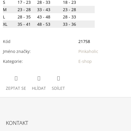
S
17 - 23
28 - 33
18 - 23
M
23 - 28
33 - 43
23 - 28
L
28 - 35
43 - 48
28 - 33
XL
35 - 41
48 - 53
33 - 36
Kód
21758
Jméno značky
:
Pinkaholic
Kategorie
:
E-shop
ZEPTAT SE
HLÍDAT
SDÍLET
Z
Á
KONTAKT
P