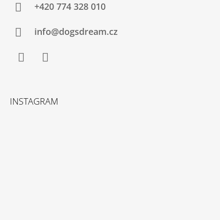
A
+420 774 328 010
T
Í
info@dogsdream.cz
Facebook
Instagram
INSTAGRAM