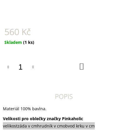
U
J
E
M
E
560 Kč
CANIBIT
PŠTROSÍ
Měrná
Skladem
(1 ks)
PIŠKOTY
cena:
600G
169
Kč
DO
KOŠÍKU
POPIS
Materiál 100% bavlna.
Velikosti pro oblečky značky Pinkaholic
velikost
záda v cm
hrudník v cm
obvod krku v cm