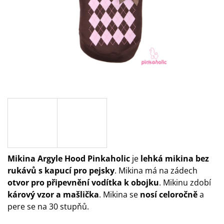
A
J
Í
T
?
HLEDAT
Mikina Argyle Hood Pinkaholic
je
lehká mikina bez
D
O
rukávů s kapucí pro pejsky
. Mikina má na zádech
P
otvor pro připevnění vodítka k obojku
. Mikinu zdobí
O
kárový vzor a mašlička
. Mikina se
nosí celoročně
a
R
U
pere se na 30 stupňů.
Č