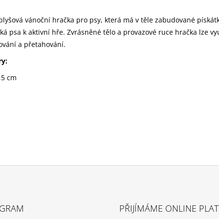
lyšová vánoční hračka pro psy, která má v těle zabudované pískátk
áká psa k aktivní hře. Zvrásněné tělo a provazové ruce hračka lze vy
ování a přetahování.
y:
,5 cm
AGRAM
PŘIJÍMÁME ONLINE PLA