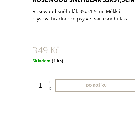
1 KS
35 Kč
Rosewood sněhulák 35x31,5cm.
Měkká
plyšová hračka pro psy ve tvaru sněhuláka.
349 Kč
Měrná
Skladem
(1 ks)
cena:
DO KOŠÍKU