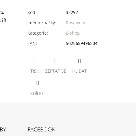
o,
Kód
32292
užít
Jméno značky
:
Rosewood
Kategorie
:
E-shop
EAN
:
5025659496504
TISK
ZEPTAT SE
HLÍDAT
SDÍLET
TBY
FACEBOOK