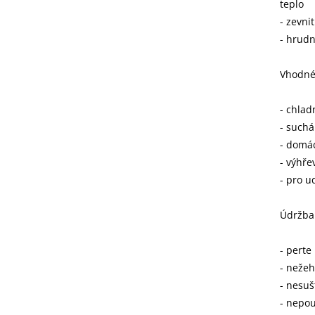
teplo
- zevni
- hrudn
Vhodné 
- chlad
- suchá
- domác
- výhře
- pro u
Údržba 
- perte
- nežeh
- nesuš
- nepou