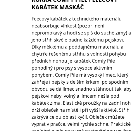
1 KS
KABÁTEK MASKÁČ
35 Kč
Feecový kabátek z technického materiálu
neabsorbuje vlhkost (pozor, není
nepromokavý a hodí se spíš do suché zimy) a
jeho střih skvěle padne každému pejskovi.
Díky měkkému a poddajnému materiálu a
chytrře řešenému střihu s volností pohybu
předních nohou je kabátek Comfy Pile
pohodlný i pro psy s vysoce aktivním
pohybem. Comfy Pile má vysoký límec, který
zahřeje i pejsky s delším krkem, po spodním
obvodu se dá límec snadno stáhnout tak, ab
pejskovi nebyl volný a límcem nešla pod
kabátek zima. Elastické proužky na zadní noh
drží obleček na místě i při vyšší aktivitě. Střih
zakrývá celou oblast kyčlí. Obleček můžete
vyprat v pračce, velmi rychle schne. Praktické
zapínání okolo pasu má nastavitelnou velikos