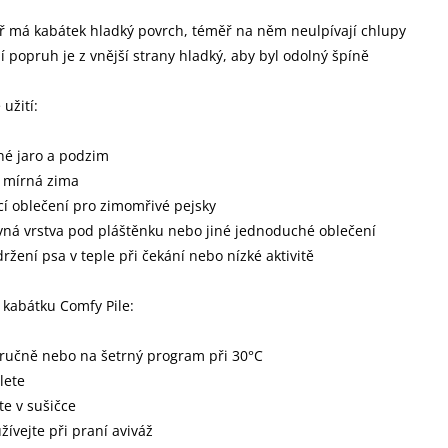
tř má kabátek hladký povrch, téměř na něm neulpívají chlupy
í popruh je z vnější strany hladký, aby byl odolný špíně
užití:
né jaro a podzim
 mírná zima
í oblečení pro zimomřivé pejsky
vná vrstva pod pláštěnku nebo jiné jednoduché oblečení
držení psa v teple při čekání nebo nízké aktivitě
kabátku Comfy Pile:
 ručně nebo na šetrný program při 30°C
lete
te v sušičce
žívejte při praní aviváž