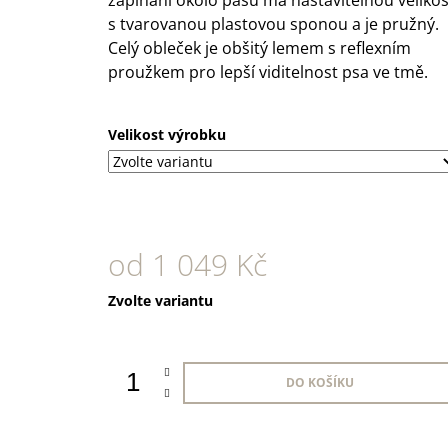
s tvarovanou plastovou sponou a je pružný.
Celý obleček je obšitý lemem s reflexním
proužkem pro lepší viditelnost psa ve tmě.
Velikost výrobku
od
1 049 Kč
Měrná
Zvolte variantu
cena:
DO KOŠÍKU