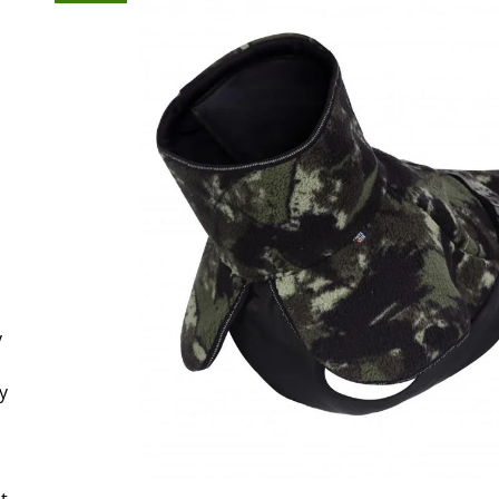
45 Kč
199 Kč
y
y
t