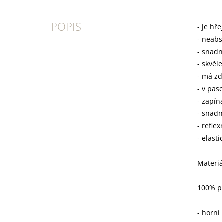
POPIS
- je hře
- neabs
- snad
- skvěle
- má zd
- v pas
- zapín
- snadn
- refle
- elast
Materiá
100% p
- horní