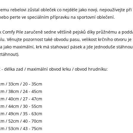
emu rebelovi zůstal obleček co nejdéle jako nový, nepoužívejte při
nebo perte ve speciálním přípravku na sportovní oblečení.
k Comfy Pile zaručeně sedne většině pejsků díky průžnému a pod
lu. Věnujte pozornost také obvodu pasu, velikost krčního otvoru je
 jako maximální, krk má stahovací pásek a jde jednoduše stáhnou
ztáhnout).
t - délka zad / maximální obvod krku / obvod hrudníku:
cm / 33cm / 20 - 35cm
cm / 38cm / 24 - 45cm
cm / 40cm / 27 - 47cm
cm / 44cm / 30 - 55cm
cm / 49cm / 35 - 63cm
cm / 52cm / 40 - 70cm
cm / 53cm / 43 - 75cm