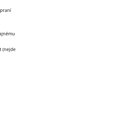
 praní
dajnému
t (nejde