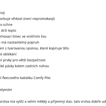
jivý
orbuje vlhkost (není nepromokavý)
no schne
 drží teplo
rhovací límec ve vnitřním švu
e má nastavitelný popruh
ání s tvarovanou sponou, které kopíruje tělo
é oblékání
xní prvky pro větší bezpečnost
ické pásky kolem zadních nohou
l fleecového kabátku Comfy Pile:
olyester
 vrstva má vyšší a velmi měkký a příjemný vlas, tato vrstva dobře u