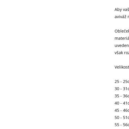
Aby vaš
aviváž 
Obleče
materiá
uvedena
však ro
Velikos
25 - 25
30 - 31
35 - 36
40 - 41
45 - 46
50 - 51
55 - 56