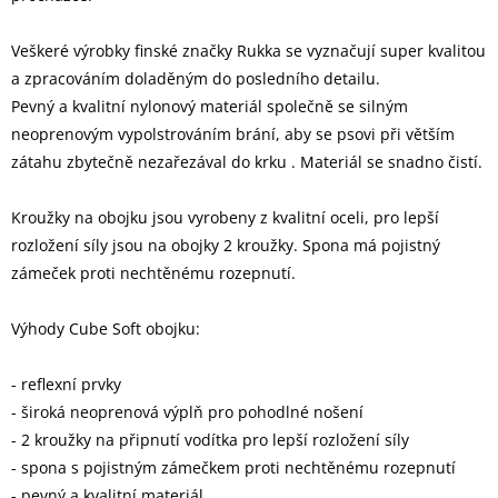
Veškeré výrobky finské značky Rukka se vyznačují super kvalitou
a zpracováním doladěným do posledního detailu.
Pevný a kvalitní nylonový materiál společně se silným
neoprenovým vypolstrováním brání, aby se psovi při větším
zátahu zbytečně nezařezával do krku . Materiál se snadno čistí.
Kroužky na obojku jsou vyrobeny z kvalitní oceli, pro lepší
rozložení síly jsou na obojky 2 kroužky. Spona má pojistný
zámeček proti nechtěnému rozepnutí.
Výhody Cube Soft obojku:
- reflexní prvky
- široká neoprenová výplň pro pohodlné nošení
- 2 kroužky na připnutí vodítka pro lepší rozložení síly
- spona s pojistným zámečkem proti nechtěnému rozepnutí
- pevný a kvalitní materiál