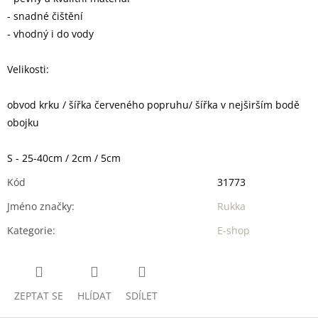
- snadné čištění
- vhodný i do vody
Velikosti:
obvod krku / šířka červeného popruhu/ šířka v nejširším bodě
obojku
S - 25-40cm / 2cm / 5cm
Kód
31773
Jméno značky
:
Rukka
Kategorie
:
E-shop
ZEPTAT SE
HLÍDAT
SDÍLET