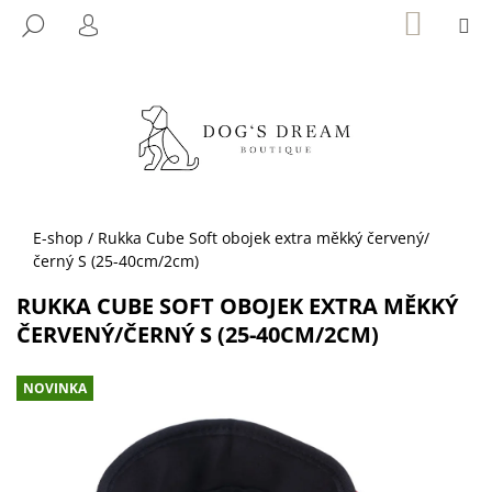
K
Přejít
NÁKUP
M
HLEDAT
KOŠÍK
na
O
PŘIHLÁŠENÍ
ZPĚT
ZPĚT
obsah
Š
Í
C
K
O
P
O
T
Domů
E-shop
/
Rukka Cube Soft obojek extra měkký červený/
Ř
černý S (25-40cm/2cm)
E
RUKKA CUBE SOFT OBOJEK EXTRA MĚKKÝ
B
ČERVENÝ/ČERNÝ S (25-40CM/2CM)
U
J
NOVINKA
E
T
E
N