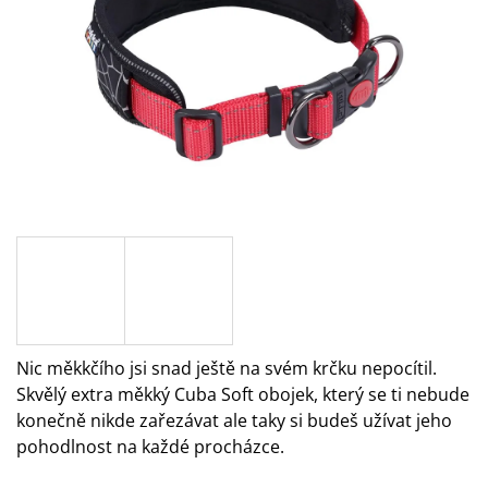
A
J
Í
T
?
HLEDAT
D
O
Nic měkkčího jsi snad ještě na svém krčku nepocítil.
P
Skvělý extra měkký Cuba Soft obojek, který se ti nebude
O
konečně nikde zařezávat ale taky si budeš užívat jeho
R
pohodlnost na každé procházce.
U
Č