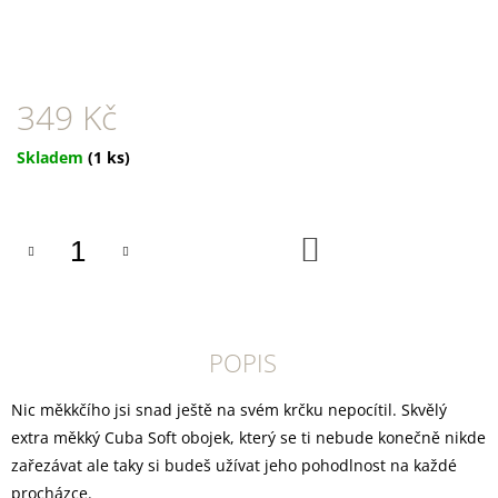
U
J
E
M
E
349 Kč
TRIXIE
SUŠENÝ
Měrná
Skladem
(1 ks)
VEPŘOVÝ
cena:
RYPÁČEK
BÍLÝ
1
DO
KS
KOŠÍKU
35
Kč
POPIS
Nic měkkčího jsi snad ještě na svém krčku nepocítil. Skvělý
extra měkký Cuba Soft obojek, který se ti nebude konečně nikde
zařezávat ale taky si budeš užívat jeho pohodlnost na každé
procházce.