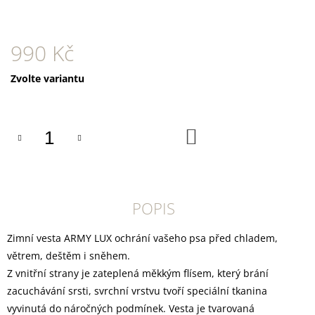
U
J
E
M
990 Kč
E
Měrná
Zvolte variantu
YOGGIES
cena:
KUŘECÍ
A
HOVĚZÍ
DO
MASO,
KOŠÍKU
GRANULE
LISOVANÉ
ZA
STUDENA
361
POPIS
Kč
Zimní vesta ARMY LUX ochrání vašeho psa před chladem,
větrem, deštěm i sněhem.
Z vnitřní strany je zateplená měkkým flísem, který brání
zacuchávání srsti, svrchní vrstvu tvoří speciální tkanina
vyvinutá do náročných podmínek. Vesta je tvarovaná