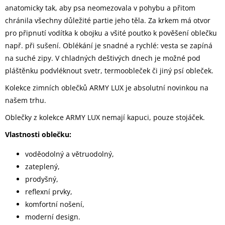
anatomicky tak, aby psa neomezovala v pohybu a přitom
chránila všechny důležité partie jeho těla. Za krkem má otvor
pro připnutí vodítka k obojku a všité poutko k pověšení oblečku
např. při sušení. Oblékání je snadné a rychlé: vesta se zapíná
na suché zipy. V chladných deštivých dnech je možné pod
pláštěnku podvléknout svetr, termoobleček či jiný psí obleček.
Kolekce zimních oblečků ARMY LUX je absolutní novinkou na
našem trhu.
Oblečky z kolekce ARMY LUX nemají kapuci, pouze stojáček.
Vlastnosti oblečku:
voděodolný a větruodolný,
zateplený,
prodyšný,
reflexní prvky,
komfortní nošení,
moderní design.