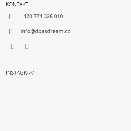
Á
KONTAKT
P
A
+420 774 328 010
T
Í
info@dogsdream.cz
Facebook
Instagram
INSTAGRAM