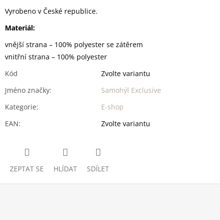
Vyrobeno v České republice.
Materiál:
vnější strana – 100% polyester se zátěrem
vnitřní strana – 100% polyester
Kód
Zvolte variantu
Jméno značky
:
Samohýl Exclusive
Kategorie
:
E-shop
EAN
:
Zvolte variantu
ZEPTAT SE
HLÍDAT
SDÍLET
Z