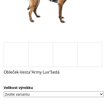
A
J
Í
T
?
HLEDAT
Obleček-Vesta"Army Lux"šedá
D
O
Velikost výrobku
P
O
R
U
Č