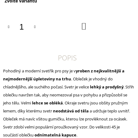
U
Měrná
Zvolte variantu
J
cena:
E
M
E
DO
KOŠÍKU
CANIBIT
PŠTROSÍ
PIŠKOTY
600G
POPIS
169
Kč
Pohodlný a moderní svetřík pro psy je v
yroben z nejkvalitnější a
nejmodernější úpletoviny na trhu
. Obleček je vhodný do
chladnějšího, ale suchého počasí. Svetr je velice
lehký a prodyšný
. Střih
oblečku navržen tak, aby neomezoval psa v pohybu a přizpůsobil se
jeho tělu. Velmi
lehce se obléká
. Okraje svetru jsou obšity pružným
lemem, díky kterému svetr
neodstává od těla
a udržuje teplo uvnitř.
Obleček má navíc všitou gumičku, kterou lze provléknout za ocásek.
Svetr zdobí velmi populární proužkovaný vzor. Do velikosti 45 je
součástí oblečku
odnímatelná kapuce
.