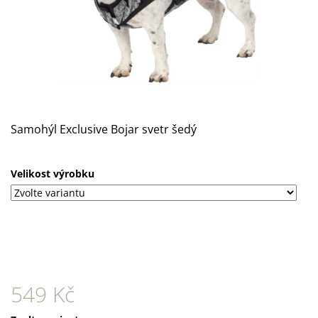
A
J
Í
T
?
Samohýl Exclusive Bojar svetr šedý
HLEDAT
Velikost výrobku
D
O
P
O
R
549 Kč
U
Č