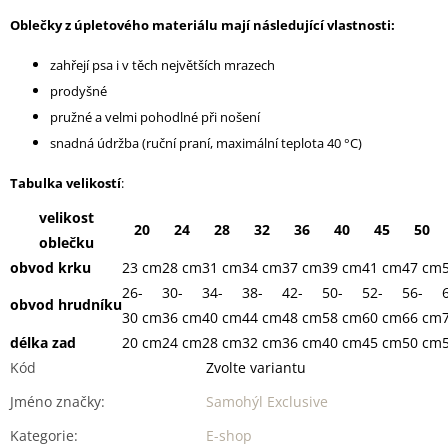
Oblečky z úpletového materiálu mají následující vlastnosti:
zahřejí psa i v těch největších mrazech
prodyšné
pružné a velmi pohodlné při nošení
snadná údržba (ruční praní, maximální teplota 40 °C)
Tabulka velikostí
:
velikost
20
24
28
32
36
40
45
50
oblečku
obvod krku
23 cm
28 cm
31 cm
34 cm
37 cm
39 cm
41 cm
47 cm
26-
30-
34-
38-
42-
50-
52-
56-
obvod hrudníku
30 cm
36 cm
40 cm
44 cm
48 cm
58 cm
60 cm
66 cm
délka zad
20 cm
24 cm
28 cm
32 cm
36 cm
40 cm
45 cm
50 cm
Kód
Zvolte variantu
Jméno značky
:
Samohýl Exclusive
Kategorie
:
E-shop