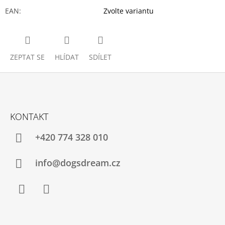
EAN
:
Zvolte variantu
ZEPTAT SE
HLÍDAT
SDÍLET
Z
Á
KONTAKT
P
A
+420 774 328 010
T
Í
info@dogsdream.cz
Facebook
Instagram