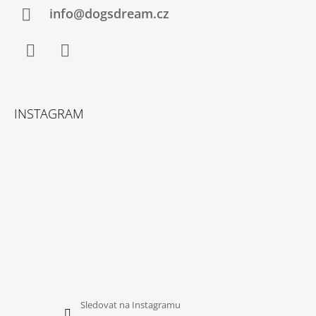
Í
info@dogsdream.cz
Facebook
Instagram
INSTAGRAM
Sledovat na Instagramu