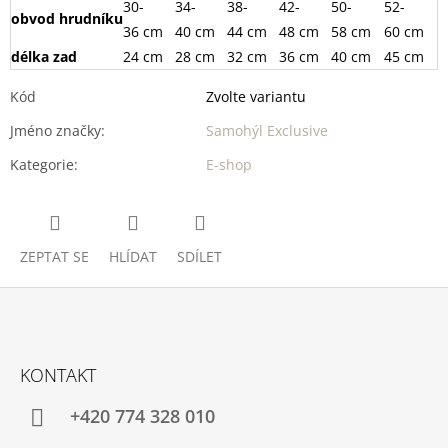
30-
34-
38-
42-
50-
52-
obvod hrudníku
36 cm
40 cm
44 cm
48 cm
58 cm
60 cm
délka zad
24 cm
28 cm
32 cm
36 cm
40 cm
45 cm
Kód
Zvolte variantu
Jméno značky
:
Samohýl Exclusive
Kategorie
:
E-shop
ZEPTAT SE
HLÍDAT
SDÍLET
Z
Á
KONTAKT
P
A
+420 774 328 010
T