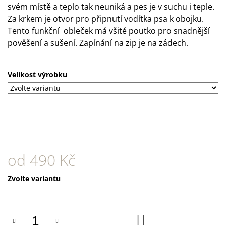
U
svém místě a teplo tak neuniká a pes je v suchu i teple.
J
Za krkem je otvor pro připnutí vodítka psa k obojku.
E
M
Tento funkční obleček má všité poutko pro snadnější
E
pověšení a sušení. Zapínání na zip je na zádech.
DOKAS
TYČINKY
Velikost výrobku
Z
HOVĚZÍ
KŮŽE
OBALENÉ
KUŘECÍM
200
G
199
Kč
od
490 Kč
Měrná
Zvolte variantu
cena:
DO
KOŠÍKU