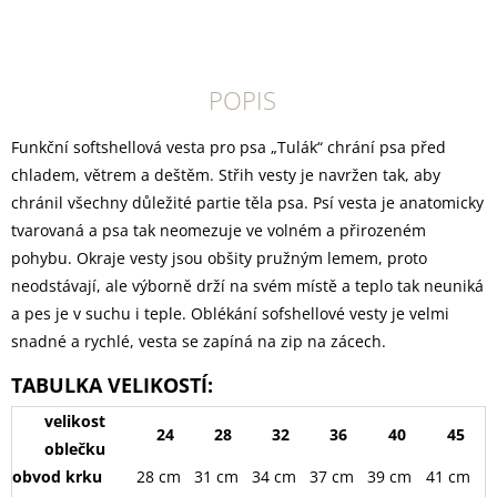
POPIS
Funkční softshellová vesta pro psa „Tulák“ chrání psa před
chladem, větrem a deštěm. Střih vesty je navržen tak, aby
chránil všechny důležité partie těla psa. Psí vesta je anatomicky
tvarovaná a psa tak neomezuje ve volném a přirozeném
pohybu. Okraje vesty jsou obšity pružným lemem, proto
neodstávají, ale výborně drží na svém místě a teplo tak neuniká
a pes je v suchu i teple. Oblékání sofshellové vesty je velmi
snadné a rychlé, vesta se zapíná na zip na zácech.
TABULKA VELIKOSTÍ:
velikost
24
28
32
36
40
45
oblečku
obvod krku
28 cm
31 cm
34 cm
37 cm
39 cm
41 cm