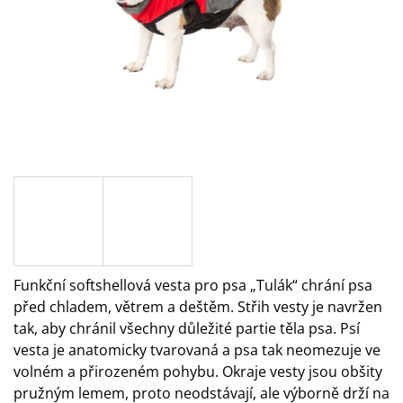
A
J
Í
T
?
HLEDAT
Funkční softshellová vesta pro psa „Tulák“ chrání psa
D
O
před chladem, větrem a deštěm. Střih vesty je navržen
P
tak, aby chránil všechny důležité partie těla psa. Psí
O
vesta je anatomicky tvarovaná a psa tak neomezuje ve
R
U
volném a přirozeném pohybu. Okraje vesty jsou obšity
Č
pružným lemem, proto neodstávají, ale výborně drží na