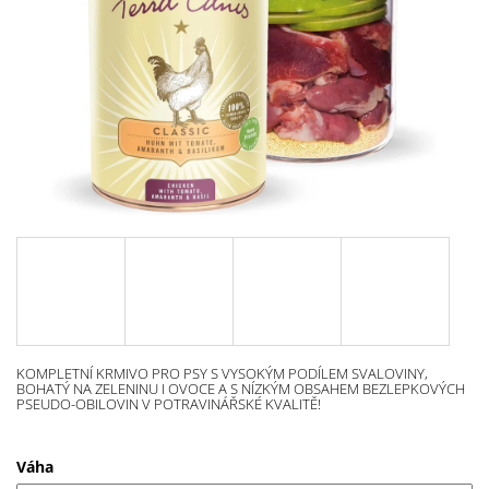
A
J
Í
T
?
HLEDAT
D
O
KOMPLETNÍ KRMIVO PRO PSY S VYSOKÝM PODÍLEM SVALOVINY,
P
BOHATÝ NA ZELENINU I OVOCE A S NÍZKÝM OBSAHEM BEZLEPKOVÝCH
PSEUDO-OBILOVIN V POTRAVINÁŘSKÉ KVALITĚ!
O
R
U
Váha
Č