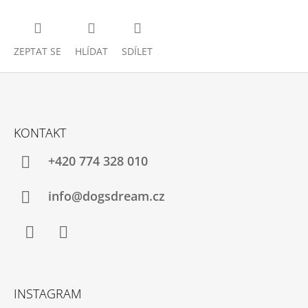
ZEPTAT SE
HLÍDAT
SDÍLET
Z
Á
KONTAKT
P
A
+420 774 328 010
T
Í
info@dogsdream.cz
Facebook
Instagram
INSTAGRAM