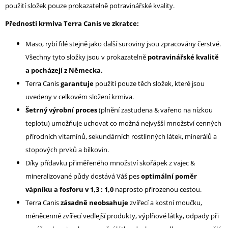
použití složek pouze prokazatelně potravinářské kvality.
Přednosti krmiva Terra Canis ve zkratce:
Maso, rybí filé stejně jako další suroviny jsou zpracovány čerstvé.
Všechny tyto složky jsou v prokazatelně
potravinářské kvalitě
a pocházejí z Německa.
Terra Canis
garantuje
použití pouze těch složek, které jsou
uvedeny v celkovém složení krmiva.
Šetrný výrobní proces
(plnění zastudena & vařeno na nízkou
teplotu) umožňuje uchovat co možná nejvyšší množství cenných
přírodních vitamínů, sekundárních rostlinných látek, minerálů a
stopových prvků a bílkovin.
Díky přídavku přiměřeného množství skořápek z vajec &
mineralizované půdy dostává Váš pes
optimální poměr
vápníku a fosforu v 1,3 : 1,0
naprosto přirozenou cestou.
Terra Canis
zásadně neobsahuje
zvířecí a kostní moučku,
méněcenné zvířecí vedlejší produkty, výplňové látky, odpady při