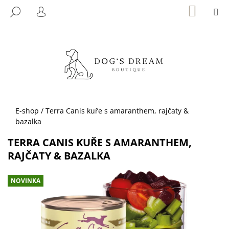
K
Přejít
NÁKUP
M
HLEDAT
KOŠÍK
na
O
PŘIHLÁŠENÍ
ZPĚT
ZPĚT
obsah
Š
Í
C
K
O
P
O
T
Domů
E-shop
/
Terra Canis kuře s amaranthem, rajčaty &
Ř
bazalka
E
TERRA CANIS KUŘE S AMARANTHEM,
B
RAJČATY & BAZALKA
U
J
NOVINKA
E
T
E
N