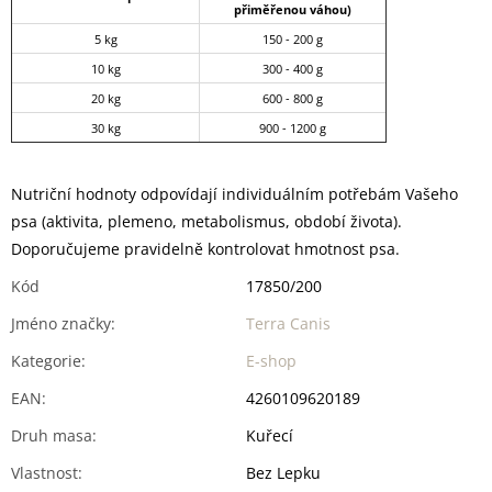
přiměřenou váhou)
5 kg
150 - 200 g
10 kg
300 - 400 g
20 kg
600 - 800 g
30 kg
900 - 1200 g
Nutriční hodnoty odpovídají individuálním potřebám Vašeho
psa (aktivita, plemeno, metabolismus, období života).
Doporučujeme pravidelně kontrolovat hmotnost psa.
Kód
17850/200
Jméno značky
:
Terra Canis
Kategorie
:
E-shop
EAN
:
4260109620189
Druh masa
:
Kuřecí
Vlastnost
:
Bez Lepku