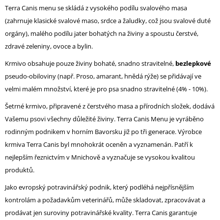
Terra Canis menu se skládá z vysokého podílu svalového masa
(zahrnuje klasické svalové maso, srdce a žaludky, což jsou svalové duté
orgány), malého podílu jater bohatých na živiny a spoustu čerstvé,
zdravé zeleniny, ovoce a bylin.
Krmivo obsahuje pouze živiny bohaté, snadno stravitelné,
bezlepkové
pseudo-obiloviny (např. Proso, amarant, hnědá rýže) se přidávají ve
velmi malém množství, které je pro psa snadno stravitelné (4% - 10%).
Šetrné krmivo, připravené z čerstvého masa a přírodních složek, dodává
Vašemu psovi všechny důležité živiny. Terra Canis Menu je vyráběno
rodinným podnikem v horním Bavorsku již po tři generace. Výrobce
krmiva Terra Canis byl mnohokrát oceněn a vyznamenán. Patří k
nejlepším řeznictvím v Mnichově a vyznačuje se vysokou kvalitou
produktů.
Jako evropský potravinářský podnik, který podléhá nejpřísnějším
kontrolám a požadavkům veterinářů, může skladovat, zpracovávat a
prodávat jen suroviny potravinářské kvality. Terra Canis garantuje