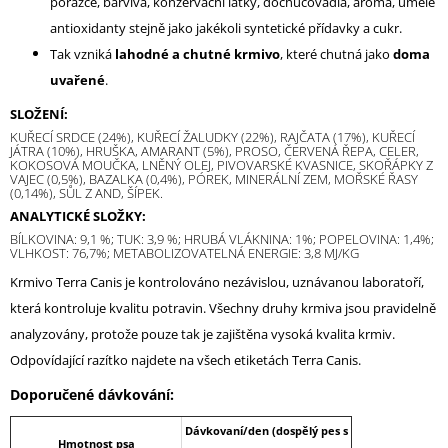
porážce, barviva, konzervační látky, dochucovadla, aroma, umělé
antioxidanty stejně jako jakékoli syntetické přídavky a cukr.
Tak vzniká
lahodné a chutné krmivo
, které chutná jako
doma
uvařené
.
SLOŽENÍ:
KUŘECÍ SRDCE (24%), KUŘECÍ ŽALUDKY (22%), RAJČATA (17%), KUŘECÍ
JÁTRA (10%), HRUŠKA, AMARANT (5%), PROSO, ČERVENÁ ŘEPA, CELER,
KOKOSOVÁ MOUČKA, LNĚNÝ OLEJ, PIVOVARSKÉ KVASNICE, SKOŘÁPKY Z
VAJEC (0,5%), BAZALKA (0,4%), PÓREK, MINERÁLNÍ ZEM, MOŘSKÉ ŘASY
(0,14%), SŮL Z AND, ŠÍPEK.
ANALYTICKÉ SLOŽKY:
BÍLKOVINA: 9,1 %; TUK: 3,9 %; HRUBÁ VLÁKNINA: 1%; POPELOVINA: 1,4%;
VLHKOST: 76,7%; METABOLIZOVATELNÁ ENERGIE: 3,8 MJ/KG
Krmivo Terra Canis je kontrolováno nezávislou, uznávanou laboratoří,
která kontroluje kvalitu potravin. Všechny druhy krmiva jsou pravidelně
analyzovány, protože pouze tak je zajištěna vysoká kvalita krmiv.
Odpovídající razítko najdete na všech etiketách Terra Canis.
Doporučené dávkování:
Dávkovaní/den (dospělý pes s
Hmotnost psa